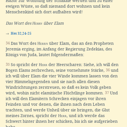
Hazor zur Wohnung der Schakale werden und zu einer
ewigen Wüste, so daß niemand dort wohnen und kein
Menschenkind sich dort aufhalten wird!
Das Wort des
Herrn
über Elam
→
Hes 32,24-25
34
Das Wort des
Herrn
über Elam, das an den Propheten
Jeremia erging, im Anfang der Regierung Zedekias, des
Königs von Juda, lautet folgendermaßen:
35
So spricht der
Herr
der Heerscharen: Siehe, ich will den
Bogen Elams zerbrechen, seine vornehmste Stärke,
36
und
ich will über Elam die vier Winde kommen lassen von den
vier Himmelsgegenden und sie nach allen diesen
Windrichtungen zerstreuen, so daß es kein Volk geben
wird, wohin nicht elamitische Flüchtlinge kommen.
37
Und
ich will den Elamitern Schrecken einjagen vor ihren
Feinden und vor denen, die ihnen nach dem Leben
trachten, und werde Unheil über sie bringen, die Glut
meines Zornes, spricht der
Herr
, und ich werde das
Schwert hinter ihnen her schicken, bis ich sie aufgerieben
habe.