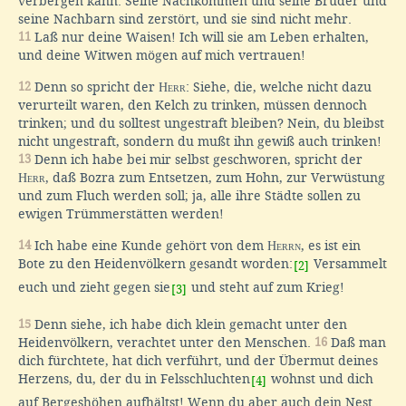
verbergen kann. Seine Nachkommen und seine Brüder und
seine Nachbarn sind zerstört, und sie sind nicht mehr.
11
Laß nur deine Waisen! Ich will sie am Leben erhalten,
und deine Witwen mögen auf mich vertrauen!
12
Denn so spricht der
Herr
: Siehe, die, welche nicht dazu
verurteilt waren, den Kelch zu trinken, müssen dennoch
trinken; und du solltest ungestraft bleiben? Nein, du bleibst
nicht ungestraft, sondern du mußt ihn gewiß auch trinken!
13
Denn ich habe bei mir selbst geschworen, spricht der
Herr
, daß Bozra zum Entsetzen, zum Hohn, zur Verwüstung
und zum Fluch werden soll; ja, alle ihre Städte sollen zu
ewigen Trümmerstätten werden!
14
Ich habe eine Kunde gehört von dem
Herrn
, es ist ein
Bote zu den Heidenvölkern gesandt worden:
Versammelt
[2]
euch und zieht gegen sie
und steht auf zum Krieg!
[3]
15
Denn siehe, ich habe dich klein gemacht unter den
Heidenvölkern, verachtet unter den Menschen.
16
Daß man
dich fürchtete, hat dich verführt, und der Übermut deines
Herzens, du, der du in Felsschluchten
wohnst und dich
[4]
auf Bergeshöhen aufhältst! Wenn du aber auch dein Nest