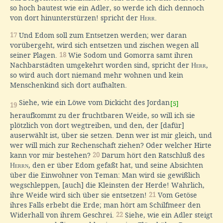
so hoch bautest wie ein Adler, so werde ich dich dennoch
von dort hinunterstürzen! spricht der
Herr
.
17
Und Edom soll zum Entsetzen werden; wer daran
vorübergeht, wird sich entsetzen und zischen wegen all
seiner Plagen.
18
Wie Sodom und Gomorra samt ihren
Nachbarstädten umgekehrt worden sind, spricht der
Herr
,
so wird auch dort niemand mehr wohnen und kein
Menschenkind sich dort aufhalten.
Siehe, wie ein Löwe vom Dickicht des Jordan
[5]
19
heraufkommt zu der fruchtbaren Weide, so will ich sie
plötzlich von dort wegtreiben, und den, der [dafür]
auserwählt ist, über sie setzen. Denn wer ist mir gleich, und
wer will mich zur Rechenschaft ziehen? Oder welcher Hirte
kann vor mir bestehen?
20
Darum hört den Ratschluß des
Herrn
, den er über Edom gefaßt hat, und seine Absichten
über die Einwohner von Teman: Man wird sie gewißlich
wegschleppen, [auch] die Kleinsten der Herde! Wahrlich,
ihre Weide wird sich über sie entsetzen!
21
Vom Getöse
ihres Falls erbebt die Erde; man hört am Schilfmeer den
Widerhall von ihrem Geschrei.
22
Siehe, wie ein Adler steigt