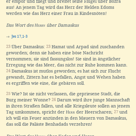
er empor und fliegt und breitet seine Flügel über Bozra
aus! An jenem Tag wird das Herz der Helden Edoms
werden wie das Herz einer Frau in Kindesnöten!
Das Wort des
Herrn
über Damaskus
→
Jes 17,1-3
23
Über Damaskus:
23
Hamat und Arpad sind zuschanden
geworden; denn sie haben eine böse Nachricht
vernommen; sie sind fassungslos! Sie sind in ängstlicher
Erregung wie das Meer, das nicht zur Ruhe kommen kann.
24
Damaskus ist mutlos geworden; es hat sich zur Flucht
gewandt, Zittern hat es befallen, Angst und Wehen haben
es ergriffen wie eine, die gebären soll.
25
Wie? Ist sie nicht verlassen, die gepriesene Stadt, die
Burg meiner Wonne?
26
Darum wird ihre junge Mannschaft
in ihren Straßen fallen, und alle Kriegsleute sollen an jenem
Tag umkommen, spricht der
Herr
der Heerscharen;
27
und
ich will ein Feuer anzünden in den Mauern von Damaskus,
das soll die Paläste Benhadads verzehren!