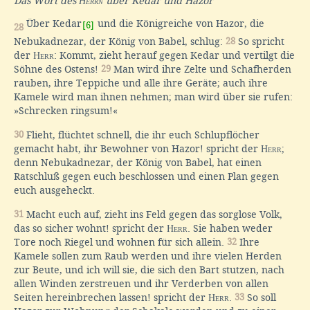
Das Wort des
Herrn
über Kedar und Hazor
Über Kedar
und die Königreiche von Hazor, die
[6]
28
Nebukadnezar, der König von Babel, schlug:
28
So spricht
der
Herr
: Kommt, zieht herauf gegen Kedar und vertilgt die
Söhne des Ostens!
29
Man wird ihre Zelte und Schafherden
rauben, ihre Teppiche und alle ihre Geräte; auch ihre
Kamele wird man ihnen nehmen; man wird über sie rufen:
»Schrecken ringsum!«
30
Flieht, flüchtet schnell, die ihr euch Schlupflöcher
gemacht habt, ihr Bewohner von Hazor! spricht der
Herr
;
denn Nebukadnezar, der König von Babel, hat einen
Ratschluß gegen euch beschlossen und einen Plan gegen
euch ausgeheckt.
31
Macht euch auf, zieht ins Feld gegen das sorglose Volk,
das so sicher wohnt! spricht der
Herr
. Sie haben weder
Tore noch Riegel und wohnen für sich allein.
32
Ihre
Kamele sollen zum Raub werden und ihre vielen Herden
zur Beute, und ich will sie, die sich den Bart stutzen, nach
allen Winden zerstreuen und ihr Verderben von allen
Seiten hereinbrechen lassen! spricht der
Herr
.
33
So soll