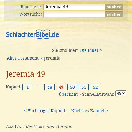
Bibelstelle:
Wortsuche:
Sie sind hier:
Die Bibel
>
Altes Testament
>
Jeremia
Jeremia 49
Kapitel:
···
1
48
49
50
51
52
Übersicht
· Schnellauswahl:
< Vorheriges Kapitel
|
Nächstes Kapitel >
Das Wort des
Herrn
über Ammon