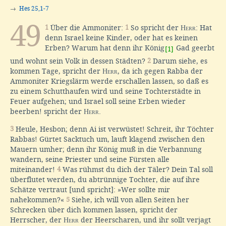
→
Hes 25,1-7
49
1
Über die Ammoniter:
1
So spricht der
Herr
: Hat
denn Israel keine Kinder, oder hat es keinen
Erben? Warum hat denn ihr König
Gad geerbt
[1]
und wohnt sein Volk in dessen Städten?
2
Darum siehe, es
kommen Tage, spricht der
Herr
, da ich gegen Rabba der
Ammoniter Kriegslärm werde erschallen lassen, so daß es
zu einem Schutthaufen wird und seine Tochterstädte in
Feuer aufgehen; und Israel soll seine Erben wieder
beerben! spricht der
Herr
.
3
Heule, Hesbon; denn Ai ist verwüstet! Schreit, ihr Töchter
Rabbas! Gürtet Sacktuch um, lauft klagend zwischen den
Mauern umher; denn ihr König muß in die Verbannung
wandern, seine Priester und seine Fürsten alle
miteinander!
4
Was rühmst du dich der Täler? Dein Tal soll
überflutet werden, du abtrünnige Tochter, die auf ihre
Schätze vertraut [und spricht]: »Wer sollte mir
nahekommen?«
5
Siehe, ich will von allen Seiten her
Schrecken über dich kommen lassen, spricht der
Herrscher, der
Herr
der Heerscharen, und ihr sollt verjagt