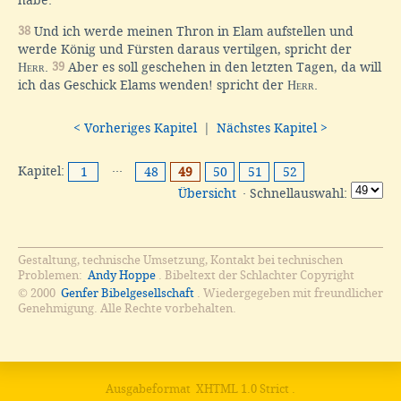
38
Und ich werde meinen Thron in Elam aufstellen und
werde König und Fürsten daraus vertilgen, spricht der
Herr
.
39
Aber es soll geschehen in den letzten Tagen, da will
ich das Geschick Elams wenden! spricht der
Herr
.
< Vorheriges Kapitel
|
Nächstes Kapitel >
Kapitel:
···
1
48
49
50
51
52
Übersicht
· Schnellauswahl:
Gestaltung, technische Umsetzung, Kontakt bei technischen
Problemen:
Andy Hoppe
. Bibeltext der Schlachter Copyright
© 2000
Genfer Bibelgesellschaft
. Wiedergegeben mit freundlicher
Genehmigung. Alle Rechte vorbehalten.
Ausgabeformat
XHTML 1.0 Strict
.