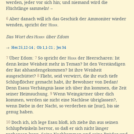
werden, jeder vor sich hin; und niemand wird die
Flüchtlinge sammeln! –
6
Aber danach will ich das Geschick der Ammoniter wieder
wenden, spricht der
Herr
.
Das Wort des
Herrn
über Edom
→
Hes 25,12-14
;
Ob 1,1-21
;
Jes 34
7
Über Edom:
7
So spricht der
Herr
der Heerscharen: Ist
denn keine Weisheit mehr in Teman? Ist den Verständigen
der Rat abhandengekommen? Ist ihre Weisheit
ausgeschüttet?
8
Flieht, seid verwirrt, die ihr euch tiefe
Schlupflöcher gemacht habt, ihr Bewohner von Dedan!
Denn Esaus Verhängnis lasse ich über ihn kommen, die Zeit
seiner Heimsuchung.
9
Wenn Weingärtner über dich
kommen, werden sie nicht eine Nachlese übriglassen?,
wenn Diebe in der Nacht, so verderben sie [nur], bis sie
genug haben.
10
Doch ich, ich lege Esau bloß, ich ziehe ihn aus seinen
Schlupfwinkeln hervor, so daß er sich nicht länger