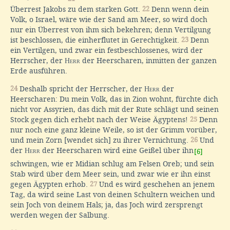
Überrest Jakobs zu dem starken Gott.
22
Denn wenn dein
Volk, o Israel, wäre wie der Sand am Meer, so wird doch
nur ein Überrest von ihm sich bekehren; denn Vertilgung
ist beschlossen, die einherflutet in Gerechtigkeit.
23
Denn
ein Vertilgen, und zwar ein festbeschlossenes, wird der
Herrscher, der
Herr
der Heerscharen, inmitten der ganzen
Erde ausführen.
24
Deshalb spricht der Herrscher, der
Herr
der
Heerscharen: Du mein Volk, das in Zion wohnt, fürchte dich
nicht vor Assyrien, das dich mit der Rute schlägt und seinen
Stock gegen dich erhebt nach der Weise Ägyptens!
25
Denn
nur noch eine ganz kleine Weile, so ist der Grimm vorüber,
und mein Zorn [wendet sich] zu ihrer Vernichtung.
26
Und
der
Herr
der Heerscharen wird eine Geißel über ihn
[6]
schwingen, wie er Midian schlug am Felsen Oreb; und sein
Stab wird über dem Meer sein, und zwar wie er ihn einst
gegen Ägypten erhob.
27
Und es wird geschehen an jenem
Tag, da wird seine Last von deinen Schultern weichen und
sein Joch von deinem Hals; ja, das Joch wird zersprengt
werden wegen der Salbung.