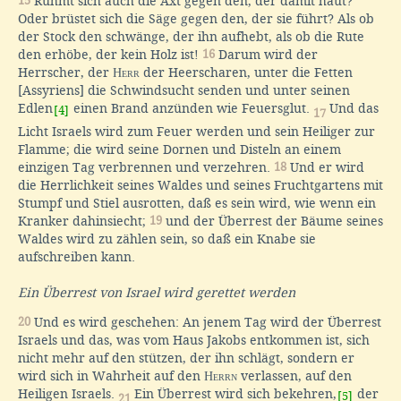
15
Rühmt sich auch die Axt gegen den, der damit haut?
Oder brüstet sich die Säge gegen den, der sie führt? Als ob
der Stock den schwänge, der ihn aufhebt, als ob die Rute
den erhöbe, der kein Holz ist!
16
Darum wird der
Herrscher, der
Herr
der Heerscharen, unter die Fetten
[Assyriens] die Schwindsucht senden und unter seinen
Edlen
einen Brand anzünden wie Feuersglut.
Und das
[4]
17
Licht Israels wird zum Feuer werden und sein Heiliger zur
Flamme; die wird seine Dornen und Disteln an einem
einzigen Tag verbrennen und verzehren.
18
Und er wird
die Herrlichkeit seines Waldes und seines Fruchtgartens mit
Stumpf und Stiel ausrotten, daß es sein wird, wie wenn ein
Kranker dahinsiecht;
19
und der Überrest der Bäume seines
Waldes wird zu zählen sein, so daß ein Knabe sie
aufschreiben kann.
Ein Überrest von Israel wird gerettet werden
20
Und es wird geschehen: An jenem Tag wird der Überrest
Israels und das, was vom Haus Jakobs entkommen ist, sich
nicht mehr auf den stützen, der ihn schlägt, sondern er
wird sich in Wahrheit auf den
Herrn
verlassen, auf den
Heiligen Israels.
Ein Überrest wird sich bekehren,
der
[5]
21