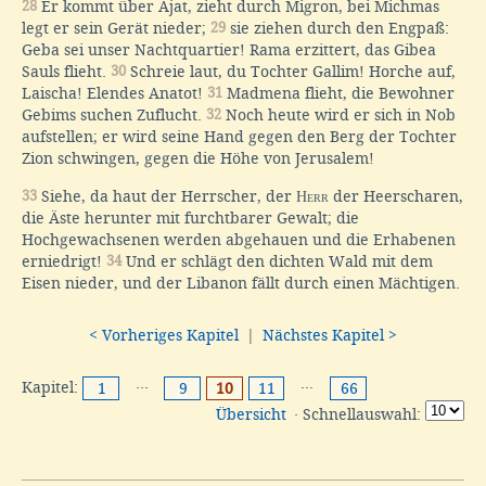
28
Er kommt über Ajat, zieht durch Migron, bei Michmas
legt er sein Gerät nieder;
29
sie ziehen durch den Engpaß:
Geba sei unser Nachtquartier! Rama erzittert, das Gibea
Sauls flieht.
30
Schreie laut, du Tochter Gallim! Horche auf,
Laischa! Elendes Anatot!
31
Madmena flieht, die Bewohner
Gebims suchen Zuflucht.
32
Noch heute wird er sich in Nob
aufstellen; er wird seine Hand gegen den Berg der Tochter
Zion schwingen, gegen die Höhe von Jerusalem!
33
Siehe, da haut der Herrscher, der
Herr
der Heerscharen,
die Äste herunter mit furchtbarer Gewalt; die
Hochgewachsenen werden abgehauen und die Erhabenen
erniedrigt!
34
Und er schlägt den dichten Wald mit dem
Eisen nieder, und der Libanon fällt durch einen Mächtigen.
< Vorheriges Kapitel
|
Nächstes Kapitel >
Kapitel:
···
···
1
9
10
11
66
Übersicht
· Schnellauswahl: