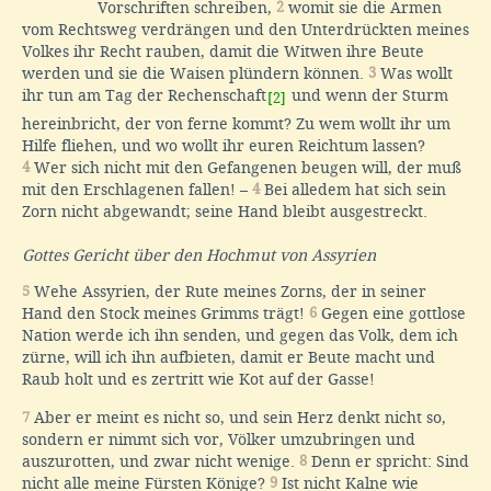
Vorschriften schreiben,
2
womit sie die Armen
vom Rechtsweg verdrängen und den Unterdrückten meines
Volkes ihr Recht rauben, damit die Witwen ihre Beute
werden und sie die Waisen plündern können.
3
Was wollt
ihr tun am Tag der Rechenschaft
und wenn der Sturm
[2]
hereinbricht, der von ferne kommt? Zu wem wollt ihr um
Hilfe fliehen, und wo wollt ihr euren Reichtum lassen?
4
Wer sich nicht mit den Gefangenen beugen will, der muß
mit den Erschlagenen fallen! –
4
Bei alledem hat sich sein
Zorn nicht abgewandt; seine Hand bleibt ausgestreckt.
Gottes Gericht über den Hochmut von Assyrien
5
Wehe Assyrien, der Rute meines Zorns, der in seiner
Hand den Stock meines Grimms trägt!
6
Gegen eine gottlose
Nation werde ich ihn senden, und gegen das Volk, dem ich
zürne, will ich ihn aufbieten, damit er Beute macht und
Raub holt und es zertritt wie Kot auf der Gasse!
7
Aber er meint es nicht so, und sein Herz denkt nicht so,
sondern er nimmt sich vor, Völker umzubringen und
auszurotten, und zwar nicht wenige.
8
Denn er spricht: Sind
nicht alle meine Fürsten Könige?
9
Ist nicht Kalne wie