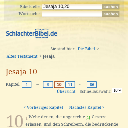
Bibelstelle:
Wortsuche:
Sie sind hier:
Die Bibel
>
Altes Testament
>
Jesaja
Jesaja 10
Kapitel:
···
···
1
9
10
11
66
Übersicht
· Schnellauswahl:
< Vorheriges Kapitel
|
Nächstes Kapitel >
10
Wehe denen, die ungerechte
Gesetze
[1]
1
erlassen, und den Schreibern, die bedrückende