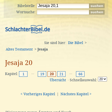
Bibelstelle:
Wortsuche:
Sie sind hier:
Die Bibel
>
Altes Testament
>
Jesaja
Jesaja 20
Kapitel:
···
···
1
19
20
21
66
Übersicht
· Schnellauswahl:
< Vorheriges Kapitel
|
Nächstes Kapitel >