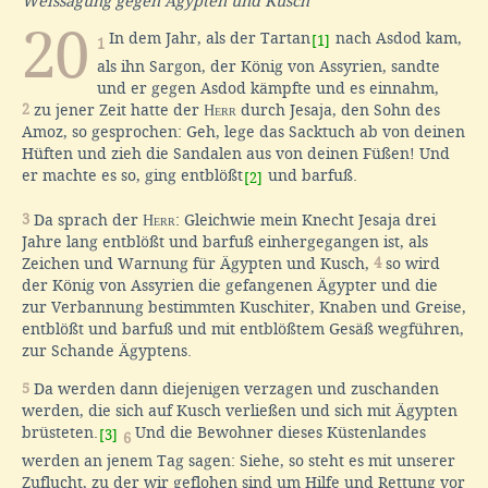
Weissagung gegen Ägypten und Kusch
20
In dem Jahr, als der Tartan
nach Asdod kam,
[1]
1
als ihn Sargon, der König von Assyrien, sandte
und er gegen Asdod kämpfte und es einnahm,
2
zu jener Zeit hatte der
Herr
durch Jesaja, den Sohn des
Amoz, so gesprochen: Geh, lege das Sacktuch ab von deinen
Hüften und zieh die Sandalen aus von deinen Füßen! Und
er machte es so, ging entblößt
und barfuß.
[2]
3
Da sprach der
Herr
: Gleichwie mein Knecht Jesaja drei
Jahre lang entblößt und barfuß einhergegangen ist, als
Zeichen und Warnung für Ägypten und Kusch,
4
so wird
der König von Assyrien die gefangenen Ägypter und die
zur Verbannung bestimmten Kuschiter, Knaben und Greise,
entblößt und barfuß und mit entblößtem Gesäß wegführen,
zur Schande Ägyptens.
5
Da werden dann diejenigen verzagen und zuschanden
werden, die sich auf Kusch verließen und sich mit Ägypten
brüsteten.
Und die Bewohner dieses Küstenlandes
[3]
6
werden an jenem Tag sagen: Siehe, so steht es mit unserer
Zuflucht, zu der wir geflohen sind um Hilfe und Rettung vor