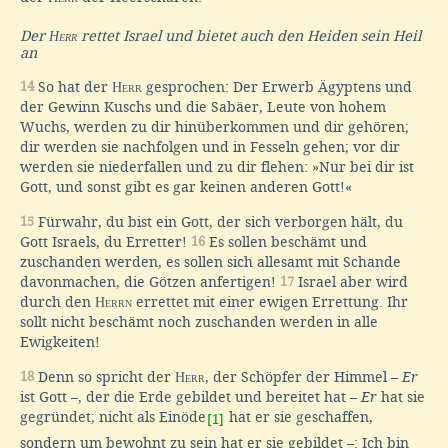
Der
Herr
rettet Israel und bietet auch den Heiden sein Heil
an
14
So hat der
Herr
gesprochen: Der Erwerb Ägyptens und
der Gewinn Kuschs und die Sabäer, Leute von hohem
Wuchs, werden zu dir hinüberkommen und dir gehören;
dir werden sie nachfolgen und in Fesseln gehen; vor dir
werden sie niederfallen und zu dir flehen: »Nur bei dir ist
Gott, und sonst gibt es gar keinen anderen Gott!«
15
Fürwahr, du bist ein Gott, der sich verborgen hält, du
Gott Israels, du Erretter!
16
Es sollen beschämt und
zuschanden werden, es sollen sich allesamt mit Schande
davonmachen, die Götzen anfertigen!
17
Israel aber wird
durch den
Herrn
errettet mit einer ewigen Errettung. Ihr
sollt nicht beschämt noch zuschanden werden in alle
Ewigkeiten!
18
Denn so spricht der
Herr
, der Schöpfer der Himmel –
Er
ist Gott –, der die Erde gebildet und bereitet hat –
Er
hat sie
gegründet; nicht als Einöde
hat er sie geschaffen,
[1]
sondern um bewohnt zu sein hat er sie gebildet –: Ich bin