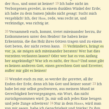
der
Herr
, und sonst ist keiner!
19
Ich habe nicht im
Verborgenen geredet, in einem dunklen Winkel der Erde;
ich habe zu dem Samen Jakobs nicht gesagt: Sucht mich
vergeblich! Ich, der
Herr
, rede, was recht ist, und
verkündige, was richtig ist.
20
Versammelt euch, kommt, tretet miteinander herzu, ihr
Entkommenen unter den Heiden! Sie haben keine
Erkenntnis, die das Holz ihres Götzen tragen und zu einem
Gott beten, der nicht retten kann.
21
Verkündet's, bringt es
vor; ja, sie mögen sich miteinander beraten! Wer hat dies
vorzeiten verlauten lassen? Oder wer hat es von Anfang
her angekündigt? War ich es nicht, der
Herr
? Und sonst gibt
es keinen anderen Gott, einen gerechten Gott und Erretter;
außer mir gibt es keinen!
22
Wendet euch zu mir, so werdet ihr gerettet, all ihr
Enden der Erde; denn ich bin Gott und keiner sonst!
23
Ich
habe bei mir selbst geschworen, aus meinem Mund ist
Gerechtigkeit hervorgegangen, ein Wort, das nicht
zurückgenommen wird: Ja, mir soll sich jedes Knie beugen
und jede Zunge schwören!
24
Nur in dem
Herrn
, wird man
von mir sagen, habe ich Gerechtigkeit und Stärke! Zu ihm