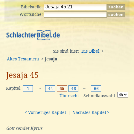
Bibelstelle:
Wortsuche:
Sie sind hier:
Die Bibel
>
Altes Testament
>
Jesaja
Jesaja 45
Kapitel:
···
···
1
44
45
46
66
Übersicht
· Schnellauswahl:
< Vorheriges Kapitel
|
Nächstes Kapitel >
Gott sendet Kyrus