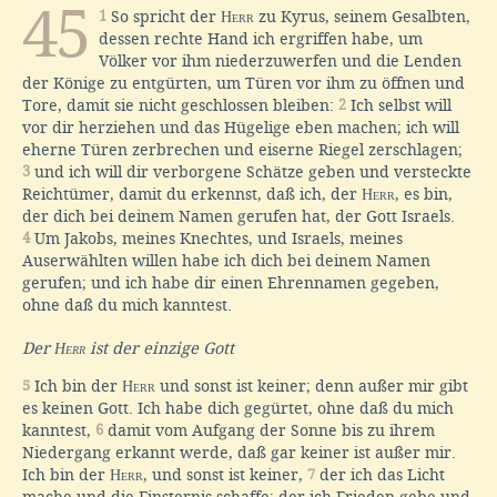
45
1
So spricht der
Herr
zu Kyrus, seinem Gesalbten,
dessen rechte Hand ich ergriffen habe, um
Völker vor ihm niederzuwerfen und die Lenden
der Könige zu entgürten, um Türen vor ihm zu öffnen und
Tore, damit sie nicht geschlossen bleiben:
2
Ich selbst will
vor dir herziehen und das Hügelige eben machen; ich will
eherne Türen zerbrechen und eiserne Riegel zerschlagen;
3
und ich will dir verborgene Schätze geben und versteckte
Reichtümer, damit du erkennst, daß ich, der
Herr
, es bin,
der dich bei deinem Namen gerufen hat, der Gott Israels.
4
Um Jakobs, meines Knechtes, und Israels, meines
Auserwählten willen habe ich dich bei deinem Namen
gerufen; und ich habe dir einen Ehrennamen gegeben,
ohne daß du mich kanntest.
Der
Herr
ist der einzige Gott
5
Ich bin der
Herr
und sonst ist keiner; denn außer mir gibt
es keinen Gott. Ich habe dich gegürtet, ohne daß du mich
kanntest,
6
damit vom Aufgang der Sonne bis zu ihrem
Niedergang erkannt werde, daß gar keiner ist außer mir.
Ich bin der
Herr
, und sonst ist keiner,
7
der ich das Licht
mache und die Finsternis schaffe; der ich Frieden gebe und