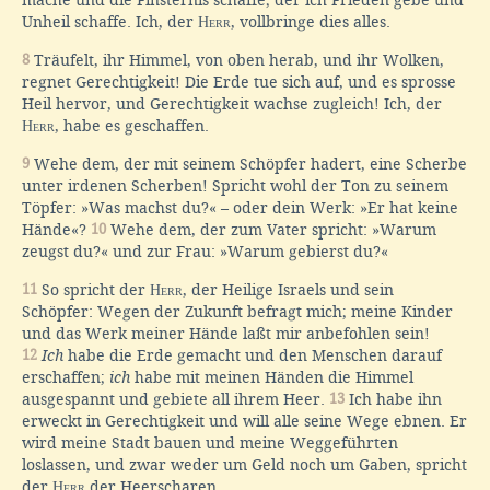
Unheil schaffe. Ich, der
Herr
, vollbringe dies alles.
8
Träufelt, ihr Himmel, von oben herab, und ihr Wolken,
regnet Gerechtigkeit! Die Erde tue sich auf, und es sprosse
Heil hervor, und Gerechtigkeit wachse zugleich! Ich, der
Herr
, habe es geschaffen.
9
Wehe dem, der mit seinem Schöpfer hadert, eine Scherbe
unter irdenen Scherben! Spricht wohl der Ton zu seinem
Töpfer: »Was machst du?« – oder dein Werk: »Er hat keine
Hände«?
10
Wehe dem, der zum Vater spricht: »Warum
zeugst du?« und zur Frau: »Warum gebierst du?«
11
So spricht der
Herr
, der Heilige Israels und sein
Schöpfer: Wegen der Zukunft befragt mich; meine Kinder
und das Werk meiner Hände laßt mir anbefohlen sein!
12
Ich
habe die Erde gemacht und den Menschen darauf
erschaffen;
ich
habe mit meinen Händen die Himmel
ausgespannt und gebiete all ihrem Heer.
13
Ich habe ihn
erweckt in Gerechtigkeit und will alle seine Wege ebnen. Er
wird meine Stadt bauen und meine Weggeführten
loslassen, und zwar weder um Geld noch um Gaben, spricht
der
Herr
der Heerscharen.