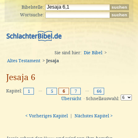
Bibelstelle:
Wortsuche:
Sie sind hier:
Die Bibel
>
Altes Testament
>
Jesaja
Jesaja 6
Kapitel:
···
···
1
5
6
7
66
Übersicht
· Schnellauswahl:
< Vorheriges Kapitel
|
Nächstes Kapitel >