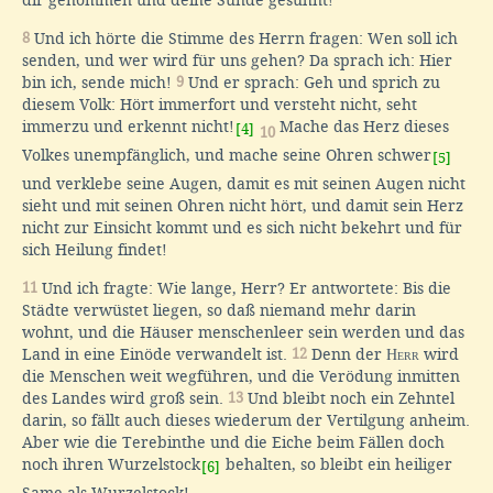
8
Und ich hörte die Stimme des Herrn fragen: Wen soll ich
senden, und wer wird für uns gehen? Da sprach ich: Hier
bin ich, sende mich!
9
Und er sprach: Geh und sprich zu
diesem Volk: Hört immerfort und versteht nicht, seht
immerzu und erkennt nicht!
Mache das Herz dieses
[4]
10
Volkes unempfänglich, und mache seine Ohren schwer
[5]
und verklebe seine Augen, damit es mit seinen Augen nicht
sieht und mit seinen Ohren nicht hört, und damit sein Herz
nicht zur Einsicht kommt und es sich nicht bekehrt und für
sich Heilung findet!
11
Und ich fragte: Wie lange, Herr? Er antwortete: Bis die
Städte verwüstet liegen, so daß niemand mehr darin
wohnt, und die Häuser menschenleer sein werden und das
Land in eine Einöde verwandelt ist.
12
Denn der
Herr
wird
die Menschen weit wegführen, und die Verödung inmitten
des Landes wird groß sein.
13
Und bleibt noch ein Zehntel
darin, so fällt auch dieses wiederum der Vertilgung anheim.
Aber wie die Terebinthe und die Eiche beim Fällen doch
noch ihren Wurzelstock
behalten, so bleibt ein heiliger
[6]
Same als Wurzelstock!