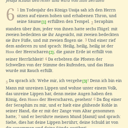
Jesaja schaut den
Herrn
und wird von ihm berufen
6
1
Im Todesjahr des Königs Ussija sah ich den Herrn
sitzen auf einem hohen und erhabenen Thron, und
seine Säume
erfüllten den Tempel.
Seraphim
[1]
2
standen über ihm; jeder von ihnen hatte sechs Flügel: mit
zweien bedeckten sie ihr Angesicht, mit zweien bedeckten
sie ihre Füße, und mit zweien flogen sie.
3
Und einer rief
dem anderen zu und sprach: Heilig, heilig, heilig ist der
Herr
der Heerscharen
; die ganze Erde ist erfüllt von
[2]
seiner Herrlichkeit!
4
Da erbebten die Pfosten der
Schwellen von der Stimme des Rufenden, und das Haus
wurde mit Rauch erfüllt.
Da sprach ich: Wehe mir, ich vergehe
! Denn ich bin ein
[3]
5
Mann mit unreinen Lippen und wohne unter einem Volk,
das unreine Lippen hat; denn meine Augen haben den
König, den
Herrn
der Heerscharen, gesehen!
6
Da flog einer
der Seraphim zu mir, und er hielt eine glühende Kohle in
seiner Hand, die er mit der Zange vom Altar genommen
hatte;
7
und er berührte meinen Mund [damit] und sprach:
Siehe, dies hat deine Lippen berührt; deine Schuld ist von
dir genommen und deine Sünde gesühnt!