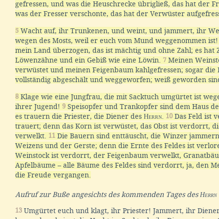
gefressen, und was die Heuschrecke übrigließ, das hat der F
was der Fresser verschonte, das hat der Verwüster aufgefres
5
Wacht auf, ihr Trunkenen, und weint, und jammert, ihr Wei
wegen des Mosts, weil er euch vom Mund weggenommen ist
mein Land überzogen, das ist mächtig und ohne Zahl; es hat
Löwenzähne und ein Gebiß wie eine Löwin.
7
Meinen Weinsto
verwüstet und meinen Feigenbaum kahlgefressen; sogar die 
vollständig abgeschält und weggeworfen; weiß geworden sin
8
Klage wie eine Jungfrau, die mit Sacktuch umgürtet ist we
ihrer Jugend!
9
Speisopfer und Trankopfer sind dem Haus d
es trauern die Priester, die Diener des
Herrn
.
10
Das Feld ist 
trauert; denn das Korn ist verwüstet, das Obst ist verdorrt, 
verwelkt.
11
Die Bauern sind enttäuscht, die Winzer jammer
Weizens und der Gerste; denn die Ernte des Feldes ist verlo
Weinstock ist verdorrt, der Feigenbaum verwelkt, Granatb
Apfelbäume – alle Bäume des Feldes sind verdorrt, ja, den M
die Freude vergangen.
Aufruf zur Buße angesichts des kommenden Tages des
Herrn
13
Umgürtet euch und klagt, ihr Priester! Jammert, ihr Diene