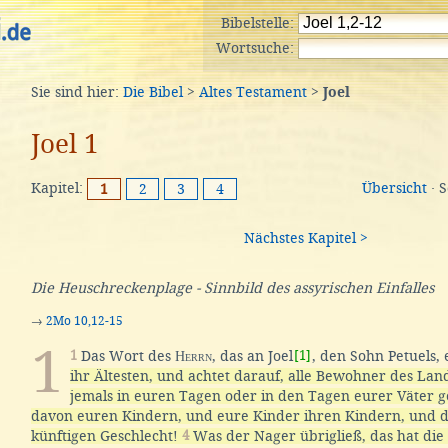
Bibelstelle:
Wortsuche:
Sie sind hier:
Die Bibel
>
Altes Testament
>
Joel
Joel 1
Kapitel:
Übersicht
· 
1
2
3
4
Nächstes Kapitel >
Die Heuschreckenplage - Sinnbild des assyrischen Einfalles
→
2Mo 10,12-15
1
1
Das Wort des
Herrn
, das an Joel
[1]
, den Sohn Petuels,
ihr Ältesten, und achtet darauf, alle Bewohner des Land
jemals in euren Tagen oder in den Tagen eurer Väter
davon euren Kindern, und eure Kinder ihren Kindern, und 
künftigen Geschlecht!
4
Was der Nager übrigließ, das hat di