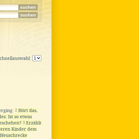
Schnellauswahl:
 erging:
2
Hört das,
es: Ist so etwas
 geschehen?
3
Erzählt
deren Kinder dem
e Heuschrecke