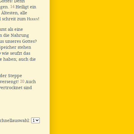
Gottes! Denn
ogen.
14
Heiligt ein
Ältesten, alle
nd schreit zum
Herrn
!
mmt als eine
en die Nahrung
 unseres Gottes?
Speicher stehen
 wie seufzt das
de haben; auch die
 der Steppe
 versengt!
20
Auch
vertrocknet sind
Schnellauswahl: