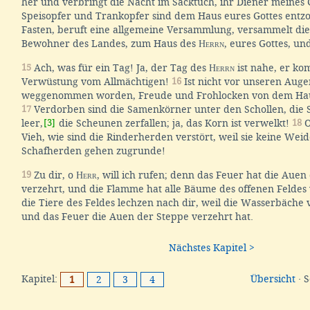
her und verbringt die Nacht im Sacktuch, ihr Diener meines 
Speisopfer und Trankopfer sind dem Haus eures Gottes entz
Fasten, beruft eine allgemeine Versammlung, versammelt die 
Bewohner des Landes, zum Haus des
Herrn
, eures Gottes, u
15
Ach, was für ein Tag! Ja, der Tag des
Herrn
ist nahe, er ko
Verwüstung vom Allmächtigen!
16
Ist nicht vor unseren Aug
weggenommen worden, Freude und Frohlocken von dem Haus
17
Verdorben sind die Samenkörner unter den Schollen, die 
leer,
[3]
die Scheunen zerfallen; ja, das Korn ist verwelkt!
18
O
Vieh, wie sind die Rinderherden verstört, weil sie keine Wei
Schafherden gehen zugrunde!
19
Zu dir, o
Herr
, will ich rufen; denn das Feuer hat die Auen
verzehrt, und die Flamme hat alle Bäume des offenen Feldes
die Tiere des Feldes lechzen nach dir, weil die Wasserbäche 
und das Feuer die Auen der Steppe verzehrt hat.
Nächstes Kapitel >
Kapitel:
Übersicht
· 
1
2
3
4