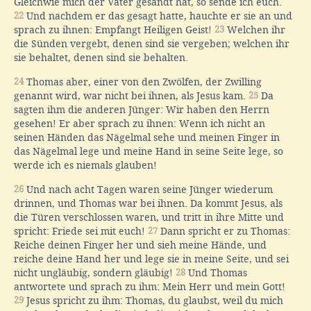
Gleichwie mich der Vater gesandt hat, so sende ich euch.
22
Und nachdem er das gesagt hatte, hauchte er sie an und
sprach zu ihnen: Empfangt Heiligen Geist!
23
Welchen ihr
die Sünden vergebt, denen sind sie vergeben; welchen ihr
sie behaltet, denen sind sie behalten.
24
Thomas aber, einer von den Zwölfen, der Zwilling
genannt wird, war nicht bei ihnen, als Jesus kam.
25
Da
sagten ihm die anderen Jünger: Wir haben den Herrn
gesehen! Er aber sprach zu ihnen: Wenn ich nicht an
seinen Händen das Nägelmal sehe und meinen Finger in
das Nägelmal lege und meine Hand in seine Seite lege, so
werde ich es niemals glauben!
26
Und nach acht Tagen waren seine Jünger wiederum
drinnen, und Thomas war bei ihnen. Da kommt Jesus, als
die Türen verschlossen waren, und tritt in ihre Mitte und
spricht: Friede sei mit euch!
27
Dann spricht er zu Thomas:
Reiche deinen Finger her und sieh meine Hände, und
reiche deine Hand her und lege sie in meine Seite, und sei
nicht ungläubig, sondern gläubig!
28
Und Thomas
antwortete und sprach zu ihm: Mein Herr und mein Gott!
29
Jesus spricht zu ihm: Thomas, du glaubst, weil du mich