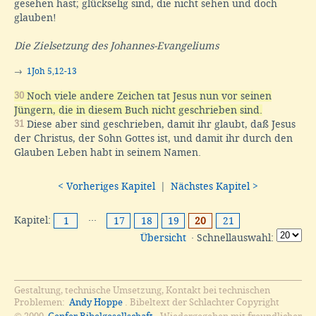
gesehen hast; glückselig sind, die nicht sehen und doch
glauben!
Die Zielsetzung des Johannes-Evangeliums
→
1Joh 5,12-13
30
Noch viele andere Zeichen tat Jesus nun vor seinen
Jüngern, die in diesem Buch nicht geschrieben sind.
31
Diese aber sind geschrieben, damit ihr glaubt, daß Jesus
der Christus, der Sohn Gottes ist, und damit ihr durch den
Glauben Leben habt in seinem Namen.
< Vorheriges Kapitel
|
Nächstes Kapitel >
Kapitel:
···
1
17
18
19
20
21
Übersicht
· Schnellauswahl:
Gestaltung, technische Umsetzung, Kontakt bei technischen
Problemen:
Andy Hoppe
. Bibeltext der Schlachter Copyright