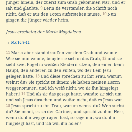
Jünger hinein, der zuerst zum Grab gekommen war, und er
sah und glaubte.
9
Denn sie verstanden die Schrift noch
nicht, daß er aus den Toten auferstehen müsse.
10
Nun
gingen die Jünger wieder heim.
Jesus erscheint der Maria Magdalena
→
Mk 16,9-11
11
Maria aber stand draußen vor dem Grab und weinte.
Wie sie nun weinte, beugte sie sich in das Grab,
12
und sie
sieht zwei Engel in weißen Kleidern sitzen, den einen beim
Haupt, den anderen zu den Füßen, wo der Leib Jesu
gelegen hatte.
13
Und diese sprechen zu ihr: Frau, warum
weinst du? Sie spricht zu ihnen: Sie haben meinen Herrn
weggenommen, und ich weiß nicht, wo sie ihn hingelegt
haben!
14
Und als sie das gesagt hatte, wandte sie sich um
und sah Jesus dastehen und wußte nicht, daß es Jesus war.
15
Jesus spricht zu ihr: Frau, warum weinst du? Wen suchst
du? Sie meint, es sei der Gärtner, und spricht zu ihm: Herr,
wenn du ihn weggetragen hast, so sage mir, wo du ihn
hingelegt hast, und ich will ihn holen!