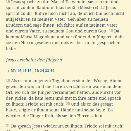
16
Jesus spricht zu ihr: Maria! Da wendet sie sich um und
spricht zu ihm: Rabbuni! (das heißt: »Meister«).
17
Jesus
spricht zu ihr: Rühre mich nicht an, denn ich bin noch nicht
aufgefahren zu meinem Vater. Geh aber zu meinen
Brüdern und sage ihnen: Ich fahre auf zu meinem Vater
und eurem Vater, zu meinem Gott und eurem Gott.
18
Da
kommt Maria Magdalena und verkündet den Jüngern, daß
sie den Herrn gesehen und daß er dies zu ihr gesprochen
habe.
Jesus erscheint den Jüngern
→
Mk 16,14-18
;
Lk 24,33-49
19
Als es nun an jenem Tag, dem ersten der Woche, Abend
geworden war und die Türen verschlossen waren an dem
Ort, wo sich die Jünger versammelt hatten, aus Furcht vor
den Juden, da kam Jesus und trat in ihre Mitte und sprach
zu ihnen: Friede sei mit euch!
20
Und als er das gesagt
hatte, zeigte er ihnen seine Hände und seine Seite. Da
wurden die Jünger froh, als sie den Herrn sahen.
21
Da sprach Jesus wiederum zu ihnen: Friede sei mit euch!