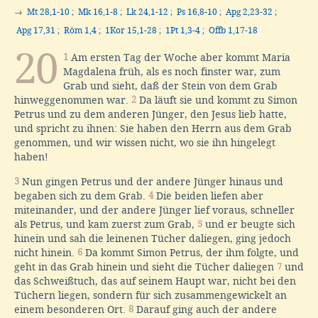
→
Mt 28,1-10
;
Mk 16,1-8
;
Lk 24,1-12
;
Ps 16,8-10
;
Apg 2,23-32
;
Apg 17,31
;
Röm 1,4
;
1Kor 15,1-28
;
1Pt 1,3-4
;
Offb 1,17-18
20
1
Am ersten Tag der Woche aber kommt Maria
Magdalena früh, als es noch finster war, zum
Grab und sieht, daß der Stein von dem Grab
hinweggenommen war.
2
Da läuft sie und kommt zu Simon
Petrus und zu dem anderen Jünger, den Jesus lieb hatte,
und spricht zu ihnen: Sie haben den Herrn aus dem Grab
genommen, und wir wissen nicht, wo sie ihn hingelegt
haben!
3
Nun gingen Petrus und der andere Jünger hinaus und
begaben sich zu dem Grab.
4
Die beiden liefen aber
miteinander, und der andere Jünger lief voraus, schneller
als Petrus, und kam zuerst zum Grab,
5
und er beugte sich
hinein und sah die leinenen Tücher daliegen, ging jedoch
nicht hinein.
6
Da kommt Simon Petrus, der ihm folgte, und
geht in das Grab hinein und sieht die Tücher daliegen
7
und
das Schweißtuch, das auf seinem Haupt war, nicht bei den
Tüchern liegen, sondern für sich zusammengewickelt an
einem besonderen Ort.
8
Darauf ging auch der andere