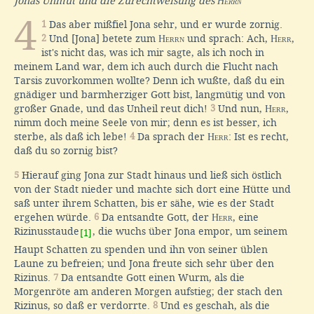
Jonas Unmut und die Zurechtweisung des
Herrn
4
1
Das aber mißfiel Jona sehr, und er wurde zornig.
2
Und [Jona] betete zum
Herrn
und sprach: Ach,
Herr
,
ist's nicht das, was ich mir sagte, als ich noch in
meinem Land war, dem ich auch durch die Flucht nach
Tarsis zuvorkommen wollte? Denn ich wußte, daß du ein
gnädiger und barmherziger Gott bist, langmütig und von
großer Gnade, und das Unheil reut dich!
3
Und nun,
Herr
,
nimm doch meine Seele von mir; denn es ist besser, ich
sterbe, als daß ich lebe!
4
Da sprach der
Herr
: Ist es recht,
daß du so zornig bist?
5
Hierauf ging Jona zur Stadt hinaus und ließ sich östlich
von der Stadt nieder und machte sich dort eine Hütte und
saß unter ihrem Schatten, bis er sähe, wie es der Stadt
ergehen würde.
6
Da entsandte Gott, der
Herr
, eine
Rizinusstaude
, die wuchs über Jona empor, um seinem
[1]
Haupt Schatten zu spenden und ihn von seiner üblen
Laune zu befreien; und Jona freute sich sehr über den
Rizinus.
7
Da entsandte Gott einen Wurm, als die
Morgenröte am anderen Morgen aufstieg; der stach den
Rizinus, so daß er verdorrte.
8
Und es geschah, als die