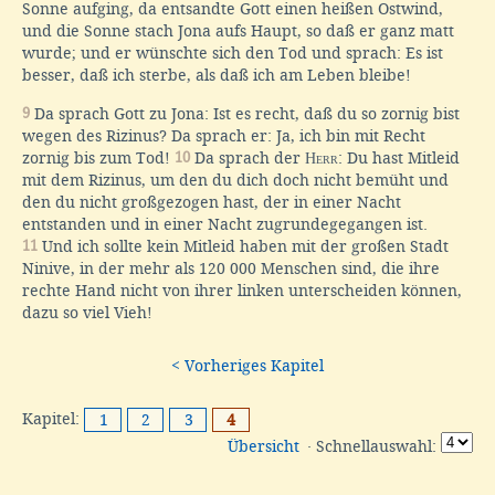
Sonne aufging, da entsandte Gott einen heißen Ostwind,
und die Sonne stach Jona aufs Haupt, so daß er ganz matt
wurde; und er wünschte sich den Tod und sprach: Es ist
besser, daß ich sterbe, als daß ich am Leben bleibe!
9
Da sprach Gott zu Jona: Ist es recht, daß du so zornig bist
wegen des Rizinus? Da sprach er: Ja, ich bin mit Recht
zornig bis zum Tod!
10
Da sprach der
Herr
: Du hast Mitleid
mit dem Rizinus, um den du dich doch nicht bemüht und
den du nicht großgezogen hast, der in einer Nacht
entstanden und in einer Nacht zugrundegegangen ist.
11
Und ich sollte kein Mitleid haben mit der großen Stadt
Ninive, in der mehr als 120 000 Menschen sind, die ihre
rechte Hand nicht von ihrer linken unterscheiden können,
dazu so viel Vieh!
< Vorheriges Kapitel
Kapitel:
1
2
3
4
Übersicht
· Schnellauswahl: