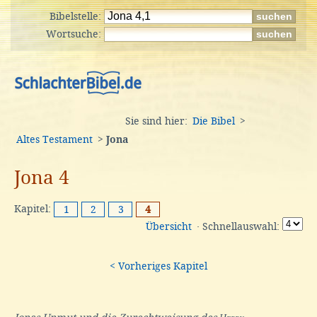
Bibelstelle:
Wortsuche:
Sie sind hier:
Die Bibel
>
Altes Testament
>
Jona
Jona 4
Kapitel:
1
2
3
4
Übersicht
· Schnellauswahl:
< Vorheriges Kapitel