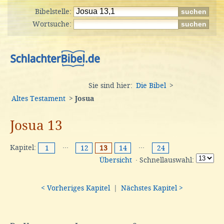
Bibelstelle:
Wortsuche:
Sie sind hier:
Die Bibel
>
Altes Testament
>
Josua
Josua 13
Kapitel:
···
···
1
12
13
14
24
Übersicht
· Schnellauswahl:
< Vorheriges Kapitel
|
Nächstes Kapitel >