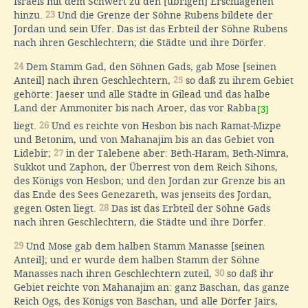
Israels mit dem Schwert zu den [übrigen] Erschlagenen
hinzu.
23
Und die Grenze der Söhne Rubens bildete der
Jordan und sein Ufer. Das ist das Erbteil der Söhne Rubens
nach ihren Geschlechtern; die Städte und ihre Dörfer.
24
Dem Stamm Gad, den Söhnen Gads, gab Mose [seinen
Anteil] nach ihren Geschlechtern,
25
so daß zu ihrem Gebiet
gehörte: Jaeser und alle Städte in Gilead und das halbe
Land der Ammoniter bis nach Aroer, das vor Rabba
[3]
liegt.
26
Und es reichte von Hesbon bis nach Ramat-Mizpe
und Betonim, und von Mahanajim bis an das Gebiet von
Lidebir;
27
in der Talebene aber: Beth-Haram, Beth-Nimra,
Sukkot und Zaphon, der Überrest von dem Reich Sihons,
des Königs von Hesbon; und den Jordan zur Grenze bis an
das Ende des Sees Genezareth, was jenseits des Jordan,
gegen Osten liegt.
28
Das ist das Erbteil der Söhne Gads
nach ihren Geschlechtern, die Städte und ihre Dörfer.
29
Und Mose gab dem halben Stamm Manasse [seinen
Anteil]; und er wurde dem halben Stamm der Söhne
Manasses nach ihren Geschlechtern zuteil,
30
so daß ihr
Gebiet reichte von Mahanajim an: ganz Baschan, das ganze
Reich Ogs, des Königs von Baschan, und alle Dörfer Jairs,