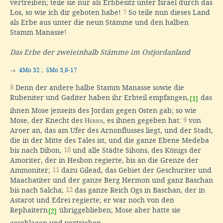
vertreiben; teile sie nur als Erbbesitz unter Israel durch das
Los, so wie ich dir geboten habe!
7
So teile nun dieses Land
als Erbe aus unter die neun Stämme und den halben
Stamm Manasse!
Das Erbe der zweieinhalb Stämme im Ostjordanland
→
4Mo 32
;
5Mo 3,8-17
8
Denn der andere halbe Stamm Manasse sowie die
Rubeniter und Gaditer haben ihr Erbteil empfangen,
das
[1]
ihnen Mose jenseits des Jordan gegen Osten gab; so wie
Mose, der Knecht des
Herrn
, es ihnen gegeben hat:
9
von
Aroer an, das am Ufer des Arnonflusses liegt, und der Stadt,
die in der Mitte des Tales ist, und die ganze Ebene Medeba
bis nach Dibon,
10
und alle Städte Sihons, des Königs der
Amoriter, der in Hesbon regierte, bis an die Grenze der
Ammoniter;
11
dazu Gilead, das Gebiet der Geschuriter und
Maachatiter und der ganze Berg Hermon und ganz Baschan
bis nach Salcha;
12
das ganze Reich Ogs in Baschan, der in
Astarot und Edrei regierte; er war noch von den
Rephaitern
übriggeblieben; Mose aber hatte sie
[2]
geschlagen und vertrieben.