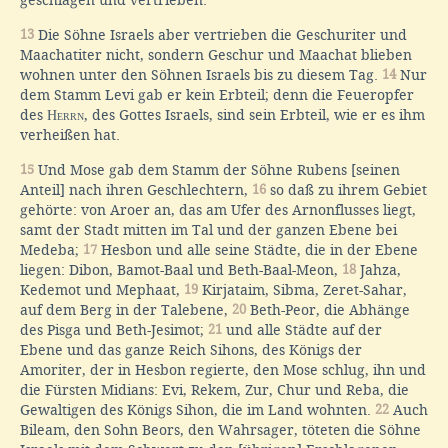
13
Die Söhne Israels aber vertrieben die Geschuriter und
Maachatiter nicht, sondern Geschur und Maachat blieben
wohnen unter den Söhnen Israels bis zu diesem Tag.
14
Nur
dem Stamm Levi gab er kein Erbteil; denn die Feueropfer
des
Herrn
, des Gottes Israels, sind sein Erbteil, wie er es ihm
verheißen hat.
15
Und Mose gab dem Stamm der Söhne Rubens [seinen
Anteil] nach ihren Geschlechtern,
16
so daß zu ihrem Gebiet
gehörte: von Aroer an, das am Ufer des Arnonflusses liegt,
samt der Stadt mitten im Tal und der ganzen Ebene bei
Medeba;
17
Hesbon und alle seine Städte, die in der Ebene
liegen: Dibon, Bamot-Baal und Beth-Baal-Meon,
18
Jahza,
Kedemot und Mephaat,
19
Kirjataim, Sibma, Zeret-Sahar,
auf dem Berg in der Talebene,
20
Beth-Peor, die Abhänge
des Pisga und Beth-Jesimot;
21
und alle Städte auf der
Ebene und das ganze Reich Sihons, des Königs der
Amoriter, der in Hesbon regierte, den Mose schlug, ihn und
die Fürsten Midians: Evi, Rekem, Zur, Chur und Reba, die
Gewaltigen des Königs Sihon, die im Land wohnten.
22
Auch
Bileam, den Sohn Beors, den Wahrsager, töteten die Söhne