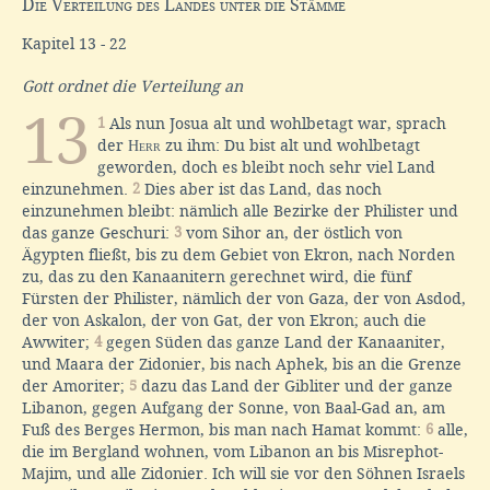
Die Verteilung des Landes unter die Stämme
Kapitel 13 - 22
Gott ordnet die Verteilung an
13
1
Als nun Josua alt und wohlbetagt war, sprach
der
Herr
zu ihm: Du bist alt und wohlbetagt
geworden, doch es bleibt noch sehr viel Land
einzunehmen.
2
Dies aber ist das Land, das noch
einzunehmen bleibt: nämlich alle Bezirke der Philister und
das ganze Geschuri:
3
vom Sihor an, der östlich von
Ägypten fließt, bis zu dem Gebiet von Ekron, nach Norden
zu, das zu den Kanaanitern gerechnet wird, die fünf
Fürsten der Philister, nämlich der von Gaza, der von Asdod,
der von Askalon, der von Gat, der von Ekron; auch die
Awwiter;
4
gegen Süden das ganze Land der Kanaaniter,
und Maara der Zidonier, bis nach Aphek, bis an die Grenze
der Amoriter;
5
dazu das Land der Gibliter und der ganze
Libanon, gegen Aufgang der Sonne, von Baal-Gad an, am
Fuß des Berges Hermon, bis man nach Hamat kommt:
6
alle,
die im Bergland wohnen, vom Libanon an bis Misrephot-
Majim, und alle Zidonier. Ich will sie vor den Söhnen Israels