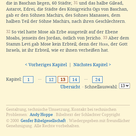
die in Baschan liegen, 60 Städte;
31
und das halbe Gilead,
Astarot, Edrei, die Städte des Königreichs Ogs von Baschan,
gab er den Söhnen Machirs, des Sohnes Manasses, dem
halben Teil der Söhne Machirs, nach ihren Geschlechtern.
32
So viel hatte Mose als Erbe ausgeteilt auf der Ebene
Moabs, jenseits des Jordan, östlich von Jericho.
33
Aber dem
Stamm Levi gab Mose kein Erbteil; denn der
Herr
, der Gott
Israels, ist ihr Erbteil, wie er ihnen verheißen hat.
< Vorheriges Kapitel
|
Nächstes Kapitel >
Kapitel:
···
···
1
12
13
14
24
Übersicht
· Schnellauswahl:
Gestaltung, technische Umsetzung, Kontakt bei technischen
Problemen:
Andy Hoppe
. Bibeltext der Schlachter Copyright
© 2000
Genfer Bibelgesellschaft
. Wiedergegeben mit freundlicher
Genehmigung. Alle Rechte vorbehalten.