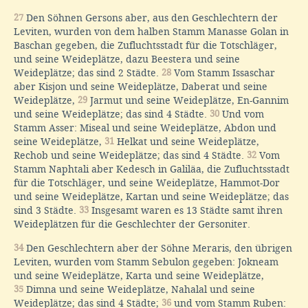
27
Den Söhnen Gersons aber, aus den Geschlechtern der
Leviten, wurden von dem halben Stamm Manasse Golan in
Baschan gegeben, die Zufluchtsstadt für die Totschläger,
und seine Weideplätze, dazu Beestera und seine
Weideplätze; das sind 2 Städte.
28
Vom Stamm Issaschar
aber Kisjon und seine Weideplätze, Daberat und seine
Weideplätze,
29
Jarmut und seine Weideplätze, En-Gannim
und seine Weideplätze; das sind 4 Städte.
30
Und vom
Stamm Asser: Miseal und seine Weideplätze, Abdon und
seine Weideplätze,
31
Helkat und seine Weideplätze,
Rechob und seine Weideplätze; das sind 4 Städte.
32
Vom
Stamm Naphtali aber Kedesch in Galiläa, die Zufluchtsstadt
für die Totschläger, und seine Weideplätze, Hammot-Dor
und seine Weideplätze, Kartan und seine Weideplätze; das
sind 3 Städte.
33
Insgesamt waren es 13 Städte samt ihren
Weideplätzen für die Geschlechter der Gersoniter.
34
Den Geschlechtern aber der Söhne Meraris, den übrigen
Leviten, wurden vom Stamm Sebulon gegeben: Jokneam
und seine Weideplätze, Karta und seine Weideplätze,
35
Dimna und seine Weideplätze, Nahalal und seine
Weideplätze; das sind 4 Städte;
36
und vom Stamm Ruben: