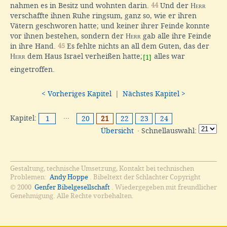
nahmen es in Besitz und wohnten darin.
44
Und der
Herr
verschaffte ihnen Ruhe ringsum, ganz so, wie er ihren
Vätern geschworen hatte; und keiner ihrer Feinde konnte
vor ihnen bestehen, sondern der
Herr
gab alle ihre Feinde
in ihre Hand.
45
Es fehlte nichts an all dem Guten, das der
Herr
dem Haus Israel verheißen hatte;
alles war
[1]
eingetroffen.
< Vorheriges Kapitel
|
Nächstes Kapitel >
Kapitel:
···
1
20
21
22
23
24
Übersicht
· Schnellauswahl:
Gestaltung, technische Umsetzung, Kontakt bei technischen
Problemen:
Andy Hoppe
. Bibeltext der Schlachter Copyright
© 2000
Genfer Bibelgesellschaft
. Wiedergegeben mit freundlicher
Genehmigung. Alle Rechte vorbehalten.