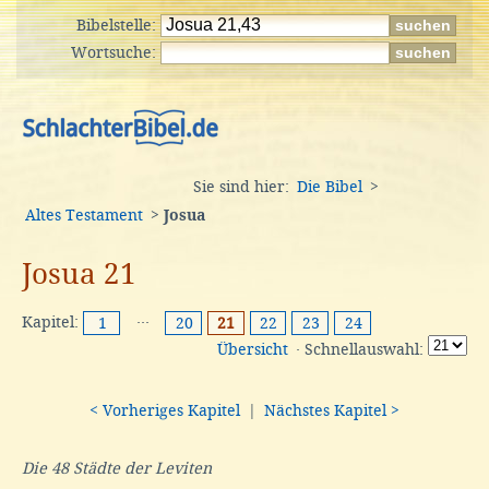
Bibelstelle:
Wortsuche:
Sie sind hier:
Die Bibel
>
Altes Testament
>
Josua
Josua 21
Kapitel:
···
1
20
21
22
23
24
Übersicht
· Schnellauswahl:
< Vorheriges Kapitel
|
Nächstes Kapitel >
Die 48 Städte der Leviten