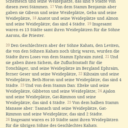
Schemesch und seine Weideplätze, das sind 9 Städte von
diesen zwei Stämmen.
17
Von dem Stamm Benjamin aber
gaben sie Gibeon und seine Weideplätze, Geba und seine
Weideplätze,
18
Anatot und seine Weideplätze und Almon
und seine Weideplätze; das sind 4 Städte.
19
Insgesamt
waren es 13 Städte samt ihren Weideplätzen für die Söhne
Aarons, die Priester.
20
Den Geschlechtern aber der Söhne Kahats, den Leviten,
die von den Söhnen Kahats noch übrig waren, wurden die
Städte ihres Loses von dem Stamm Ephraim zuteil.
21
Und
sie gaben ihnen Sichem, die Zufluchtsstadt für die
Totschläger, und seine Weideplätze im Bergland Ephraim,
ferner Geser und seine Weideplätze,
22
Kibzaim und seine
Weideplätze, Beth-Horon und seine Weideplätze; das sind 4
Städte.
23
Und von dem Stamm Dan: Elteke und seine
Weideplätze, Gibbeton und seine Weideplätze;
24
Ajalon
und seine Weideplätze, Gat-Rimmon und seine
Weideplätze; das sind 4 Städte.
25
Von dem halben Stamm
Manasse aber: Taanach und seine Weideplätze, Gat-
Rimmon und seine Weideplätze; das sind 2 Städte.
26
Insgesamt waren es 10 Städte samt ihren Weideplätzen
für die übrigen Söhne des Geschlechtes Kahats.