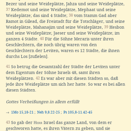
Bezer und seine Weideplätze, Jahza und seine Weideplätze,
37
Kedemot und seine Weideplätze, Mephaat und seine
Weideplätze; das sind 4 Städte;
38
vom Stamm Gad aber
Ramot in Gilead, die Freistadt für die Totschläger, und seine
Weideplätze, Mahanajim und seine Weideplätze,
39
Hesbon
und seine Weideplätze; Jaeser und seine Weideplätze; im
ganzen 4 Städte.
40
Für die Söhne Meraris unter ihren
Geschlechtern, die noch übrig waren von den
Geschlechtern der Leviten, waren es 12 Städte, die ihnen
durchs Los [zufielen].
41
So betrug die Gesamtzahl der Städte der Leviten unter
dem Eigentum der Söhne Israels 48, samt ihren
Weideplätzen.
42
Es war aber mit diesen Städten so, daß
jede ihre Weideplätze um sich her hatte. So war es bei allen
diesen Städten.
Gottes Verheißungen in allem erfüllt
→
1Mo 15,18-21
;
Neh 9,8.22-25
;
Ps 105,8-11.42-45
43
So gab der
Herr
Israel das ganze Land, von dem er
geschworen hatte, es ihren Vätern zu geben, und sie