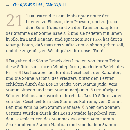
→
1Chr 6,35-45.51-66
;
5Mo 33,8-11
21
1
Da traten die Familienhäupter unter den
Leviten zu Eleasar, dem Priester, und zu Josua,
dem Sohn Nuns, und zu den Familienhäuptern
der Stämme der Söhne Israels,
2
und sie redeten mit ihnen
in Silo, im Land Kanaan, und sprachen: Der
Herr
hat durch
Mose geboten, daß man uns Städte zum Wohnen geben soll,
und die zugehörigen Weideplätze für unser Vieh!
3
Da gaben die Söhne Israels den Leviten von ihrem Erbteil
diese Städte samt ihren Weideplätzen, nach dem Befehl des
Herrn
.
4
Das Los aber fiel für das Geschlecht der Kahatiter;
und die Söhne Aarons, des Priesters, unter den Leviten
erhielten durch das Los 13 Städte vom Stamm Juda, vom
Stamm Simeon und vom Stamm Benjamin.
5
Den übrigen
Söhnen Kahats aber wurden durch das Los 10 Städte zuteil,
von den Geschlechtern des Stammes Ephraim, vom Stamm
Dan und vom halben Stamm Manasse.
6
Aber den Söhnen
Gersons wurden durch das Los 13 Städte [gegeben] von
den Geschlechtern des Stammes Issaschar, vom Stamm
Asser und vom Stamm Naphtali und vom halben Stamm