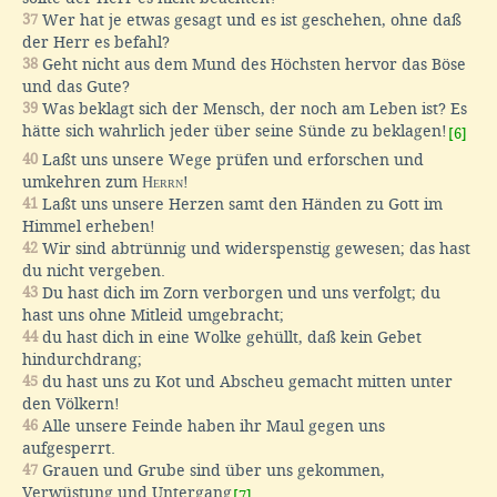
37
Wer hat je etwas gesagt und es ist geschehen, ohne daß
der Herr es befahl?
38
Geht nicht aus dem Mund des Höchsten hervor das Böse
und das Gute?
39
Was beklagt sich der Mensch, der noch am Leben ist? Es
hätte sich wahrlich jeder über seine Sünde zu beklagen!
[6]
40
Laßt uns unsere Wege prüfen und erforschen und
umkehren zum
Herrn
!
41
Laßt uns unsere Herzen samt den Händen zu Gott im
Himmel erheben!
42
Wir sind abtrünnig und widerspenstig gewesen; das hast
du nicht vergeben.
43
Du hast dich im Zorn verborgen und uns verfolgt; du
hast uns ohne Mitleid umgebracht;
44
du hast dich in eine Wolke gehüllt, daß kein Gebet
hindurchdrang;
45
du hast uns zu Kot und Abscheu gemacht mitten unter
den Völkern!
46
Alle unsere Feinde haben ihr Maul gegen uns
aufgesperrt.
47
Grauen und Grube sind über uns gekommen,
Verwüstung und Untergang
.
[7]