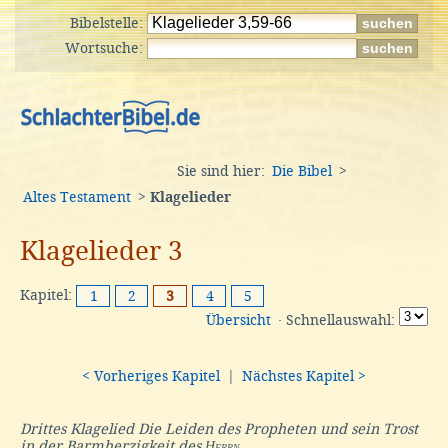
Bibelstelle:
Wortsuche:
Sie sind hier:
Die Bibel
>
Altes Testament
>
Klagelieder
Klagelieder 3
Kapitel:
1
2
3
4
5
Übersicht
· Schnellauswahl:
< Vorheriges Kapitel
|
Nächstes Kapitel >
Drittes Klagelied Die Leiden des Propheten und sein Trost
in der Barmherzigkeit des
Herrn