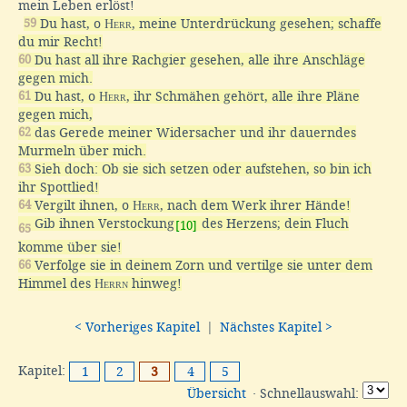
mein Leben erlöst!
59
Du hast, o
Herr
, meine Unterdrückung gesehen; schaffe
du mir Recht!
60
Du hast all ihre Rachgier gesehen, alle ihre Anschläge
gegen mich.
61
Du hast, o
Herr
, ihr Schmähen gehört, alle ihre Pläne
gegen mich,
62
das Gerede meiner Widersacher und ihr dauerndes
Murmeln über mich.
63
Sieh doch: Ob sie sich setzen oder aufstehen, so bin ich
ihr Spottlied!
64
Vergilt ihnen, o
Herr
, nach dem Werk ihrer Hände!
Gib ihnen Verstockung
des Herzens; dein Fluch
[10]
65
komme über sie!
66
Verfolge sie in deinem Zorn und vertilge sie unter dem
Himmel des
Herrn
hinweg!
< Vorheriges Kapitel
|
Nächstes Kapitel >
Kapitel:
1
2
3
4
5
Übersicht
· Schnellauswahl: