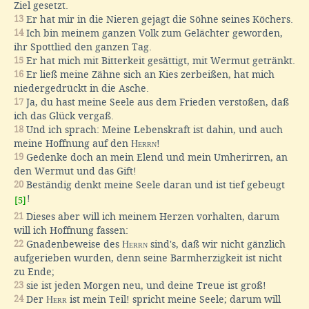
Ziel gesetzt.
13
Er hat mir in die Nieren gejagt die Söhne seines Köchers.
14
Ich bin meinem ganzen Volk zum Gelächter geworden,
ihr Spottlied den ganzen Tag.
15
Er hat mich mit Bitterkeit gesättigt, mit Wermut getränkt.
16
Er ließ meine Zähne sich an Kies zerbeißen, hat mich
niedergedrückt in die Asche.
17
Ja, du hast meine Seele aus dem Frieden verstoßen, daß
ich das Glück vergaß.
18
Und ich sprach: Meine Lebenskraft ist dahin, und auch
meine Hoffnung auf den
Herrn
!
19
Gedenke doch an mein Elend und mein Umherirren, an
den Wermut und das Gift!
20
Beständig denkt meine Seele daran und ist tief gebeugt
!
[5]
21
Dieses aber will ich meinem Herzen vorhalten, darum
will ich Hoffnung fassen:
22
Gnadenbeweise des
Herrn
sind's, daß wir nicht gänzlich
aufgerieben wurden, denn seine Barmherzigkeit ist nicht
zu Ende;
23
sie ist jeden Morgen neu, und deine Treue ist groß!
24
Der
Herr
ist mein Teil! spricht meine Seele; darum will