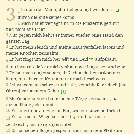
3
Ich bin der Mann, der tief gebeugt worden ist
[1]
1
durch die Rute seines Zorns.
2
Mich hat er verjagt und in die Finsternis geführt
und nicht ans Licht.
3
Nur gegen mich kehrt er immer wieder seine Hand den
ganzen Tag.
4
Er hat mein Fleisch und meine Haut verfallen lassen und
meine Knochen zermalmt.
Er hat rings um mich her Gift und Leid
aufgebaut.
[2]
5
6
In Finsternis ließ er mich wohnen wie längst Verstorbene.
7
Er hat mich eingemauert, daß ich nicht herauskommen
kann; mit ehernen Ketten hat er mich beschwert.
8
Selbst wenn ich schreie und rufe, verschließt er doch [die
Ohren] vor meinem Gebet.
[3]
9
Mit Quadersteinen hat er meine Wege vermauert, hat
meine Pfade gekrümmt.
10
Er lauert mir auf wie ein Bär, wie ein Löwe im Dickicht.
Er hat meine Wege versperrt
und hat mich
[4]
11
zerfleischt, mich arg zugerichtet.
12
Er hat seinen Bogen gespannt und mich dem Pfeil zum