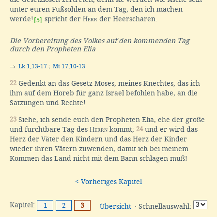
unter euren Fußsohlen an dem Tag, den ich machen
werde!
spricht der
Herr
der Heerscharen.
[5]
Die Vorbereitung des Volkes auf den kommenden Tag
durch den Propheten Elia
→
Lk 1,13-17
;
Mt 17,10-13
22
Gedenkt an das Gesetz Moses, meines Knechtes, das ich
ihm auf dem Horeb für ganz Israel befohlen habe, an die
Satzungen und Rechte!
23
Siehe, ich sende euch den Propheten Elia, ehe der große
und furchtbare Tag des
Herrn
kommt;
24
und er wird das
Herz der Väter den Kindern und das Herz der Kinder
wieder ihren Vätern zuwenden, damit ich bei meinem
Kommen das Land nicht mit dem Bann schlagen muß!
< Vorheriges Kapitel
Kapitel:
1
2
3
Übersicht
· Schnellauswahl: