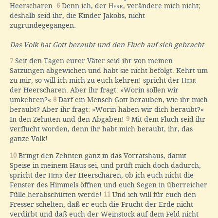
Heerscharen.
6
Denn ich, der
Herr
, verändere mich nicht;
deshalb seid ihr, die Kinder Jakobs, nicht
zugrundegegangen.
Das Volk hat Gott beraubt und den Fluch auf sich gebracht
7
Seit den Tagen eurer Väter seid ihr von meinen
Satzungen abgewichen und habt sie nicht befolgt. Kehrt um
zu mir, so will ich mich zu euch kehren! spricht der
Herr
der Heerscharen. Aber ihr fragt: »Worin sollen wir
umkehren?«
8
Darf ein Mensch Gott berauben, wie ihr mich
beraubt? Aber ihr fragt: »Worin haben wir dich beraubt?«
In den Zehnten und den Abgaben!
9
Mit dem Fluch seid ihr
verflucht worden, denn ihr habt mich beraubt, ihr, das
ganze Volk!
10
Bringt den Zehnten ganz in das Vorratshaus, damit
Speise in meinem Haus sei, und prüft mich doch dadurch,
spricht der
Herr
der Heerscharen, ob ich euch nicht die
Fenster des Himmels öffnen und euch Segen in überreicher
Fülle herabschütten werde!
11
Und ich will für euch den
Fresser schelten, daß er euch die Frucht der Erde nicht
verdirbt und daß euch der Weinstock auf dem Feld nicht