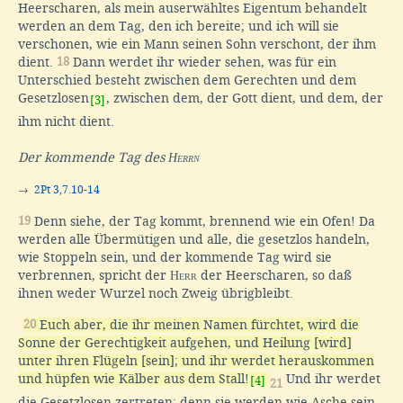
Heerscharen, als mein auserwähltes Eigentum behandelt
werden an dem Tag, den ich bereite; und ich will sie
verschonen, wie ein Mann seinen Sohn verschont, der ihm
dient.
18
Dann werdet ihr wieder sehen, was für ein
Unterschied besteht zwischen dem Gerechten und dem
Gesetzlosen
, zwischen dem, der Gott dient, und dem, der
[3]
ihm nicht dient.
Der kommende Tag des
Herrn
→
2Pt 3,7.10-14
19
Denn siehe, der Tag kommt, brennend wie ein Ofen! Da
werden alle Übermütigen und alle, die gesetzlos handeln,
wie Stoppeln sein, und der kommende Tag wird sie
verbrennen, spricht der
Herr
der Heerscharen, so daß
ihnen weder Wurzel noch Zweig übrigbleibt.
20
Euch aber, die ihr meinen Namen fürchtet, wird die
Sonne der Gerechtigkeit aufgehen, und Heilung [wird]
unter ihren Flügeln [sein]; und ihr werdet herauskommen
und hüpfen wie Kälber aus dem Stall!
Und ihr werdet
[4]
21
die Gesetzlosen zertreten; denn sie werden wie Asche sein