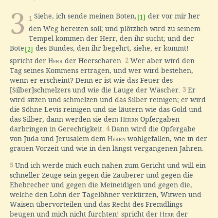
3
Siehe, ich sende meinen Boten,
der vor mir her
[1]
1
den Weg bereiten soll; und plötzlich wird zu seinem
Tempel kommen der Herr, den ihr sucht; und der
Bote
des Bundes, den ihr begehrt, siehe, er kommt!
[2]
spricht der
Herr
der Heerscharen.
2
Wer aber wird den
Tag seines Kommens ertragen, und wer wird bestehen,
wenn er erscheint? Denn er ist wie das Feuer des
[Silber]schmelzers und wie die Lauge der Wäscher.
3
Er
wird sitzen und schmelzen und das Silber reinigen; er wird
die Söhne Levis reinigen und sie läutern wie das Gold und
das Silber; dann werden sie dem
Herrn
Opfergaben
darbringen in Gerechtigkeit.
4
Dann wird die Opfergabe
von Juda und Jerusalem dem
Herrn
wohlgefallen, wie in der
grauen Vorzeit und wie in den längst vergangenen Jahren.
5
Und ich werde mich euch nahen zum Gericht und will ein
schneller Zeuge sein gegen die Zauberer und gegen die
Ehebrecher und gegen die Meineidigen und gegen die,
welche den Lohn der Tagelöhner verkürzen, Witwen und
Waisen übervorteilen und das Recht des Fremdlings
beugen und mich nicht fürchten! spricht der
Herr
der