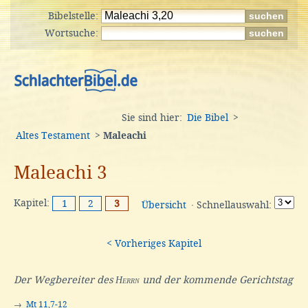
Bibelstelle:
Wortsuche:
Sie sind hier:
Die Bibel
>
Altes Testament
>
Maleachi
Maleachi 3
Kapitel:
1
2
3
Übersicht
· Schnellauswahl:
< Vorheriges Kapitel
Der Wegbereiter des
Herrn
und der kommende Gerichtstag
→
Mt 11,7-12