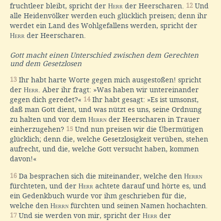
fruchtleer bleibt, spricht der
Herr
der Heerscharen.
12
Und
alle Heidenvölker werden euch glücklich preisen; denn ihr
werdet ein Land des Wohlgefallens werden, spricht der
Herr
der Heerscharen.
Gott macht einen Unterschied zwischen dem Gerechten
und dem Gesetzlosen
13
Ihr habt harte Worte gegen mich ausgestoßen! spricht
der
Herr
. Aber ihr fragt: »Was haben wir untereinander
gegen dich geredet?«
14
Ihr habt gesagt: »Es ist umsonst,
daß man Gott dient, und was nützt es uns, seine Ordnung
zu halten und vor dem
Herrn
der Heerscharen in Trauer
einherzugehen?
15
Und nun preisen wir die Übermütigen
glücklich; denn die, welche Gesetzlosigkeit verüben, stehen
aufrecht, und die, welche Gott versucht haben, kommen
davon!«
16
Da besprachen sich die miteinander, welche den
Herrn
fürchteten, und der
Herr
achtete darauf und hörte es, und
ein Gedenkbuch wurde vor ihm geschrieben für die,
welche den
Herrn
fürchten und seinen Namen hochachten.
17
Und sie werden von mir, spricht der
Herr
der