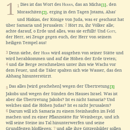
1
Dies ist das Wort des
Herrn
, das an Micha
, den
[1]
1
Moraschiten
, erging in den Tagen Jotams, Ahas'
[2]
und Hiskias, der Könige von Juda, was er geschaut hat
über Samaria und Jerusalem:
2
Hört zu, ihr Völker alle;
achte darauf, o Erde und alles, was sie erfüllt! Und
Gott
,
der Herr, sei Zeuge gegen euch, der Herr von seinem
heiligen Tempel aus!
3
Denn siehe, der
Herr
wird ausgehen von seiner Stätte und
wird herabkommen und auf die Höhen der Erde treten;
4
und die Berge zerschmelzen unter ihm wie Wachs vor
dem Feuer, und die Täler spalten sich wie Wasser, das den
Abhang hinunterstürzt.
Das alles [wird geschehen] wegen der Übertretung
[3]
5
Jakobs und wegen der Sünden des Hauses Israel. Was ist
aber die Übertretung Jakobs? Ist es nicht Samaria? Und
welches sind die Höhen Judas? Ist es nicht Jerusalem?
6
Darum will ich Samaria zu einem Steinhaufen im Feld
machen und zu einer Pflanzstätte für Weinberge, und ich
will seine Steine ins Tal hinunterwerfen und seine
Grundfesten bloßlegen;
7
und alle ihre Götzenbilder sollen