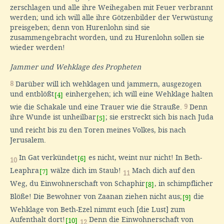
zerschlagen und alle ihre Weihegaben mit Feuer verbrannt
werden; und ich will alle ihre Götzenbilder der Verwüstung
preisgeben; denn von Hurenlohn sind sie
zusammengebracht worden, und zu Hurenlohn sollen sie
wieder werden!
Jammer und Wehklage des Propheten
8
Darüber will ich wehklagen und jammern, ausgezogen
und entblößt
einhergehen; ich will eine Wehklage halten
[4]
wie die Schakale und eine Trauer wie die Strauße.
9
Denn
ihre Wunde ist unheilbar
; sie erstreckt sich bis nach Juda
[5]
und reicht bis zu den Toren meines Volkes, bis nach
Jerusalem.
In Gat verkündet
es nicht, weint nur nicht! In Beth-
[6]
10
Leaphra
wälze dich im Staub!
Mach dich auf den
[7]
11
Weg, du Einwohnerschaft von Schaphir
, in schimpflicher
[8]
Blöße! Die Bewohner von Zaanan ziehen nicht aus;
die
[9]
Wehklage von Beth-Ezel nimmt euch [die Lust] zum
Aufenthalt dort!
Denn die Einwohnerschaft von
[10]
12