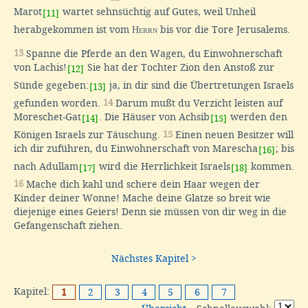
Marot
wartet sehnsüchtig auf Gutes, weil Unheil
[11]
herabgekommen ist vom
Herrn
bis vor die Tore Jerusalems.
13
Spanne die Pferde an den Wagen, du Einwohnerschaft
von Lachis!
Sie hat der Tochter Zion den Anstoß zur
[12]
Sünde gegeben:
ja, in dir sind die Übertretungen Israels
[13]
gefunden worden.
14
Darum mußt du Verzicht leisten auf
Moreschet-Gat
. Die Häuser von Achsib
werden den
[14]
[15]
Königen Israels zur Täuschung.
15
Einen neuen Besitzer will
ich dir zuführen, du Einwohnerschaft von Marescha
; bis
[16]
nach Adullam
wird die Herrlichkeit Israels
kommen.
[17]
[18]
16
Mache dich kahl und schere dein Haar wegen der
Kinder deiner Wonne! Mache deine Glatze so breit wie
diejenige eines Geiers! Denn sie müssen von dir weg in die
Gefangenschaft ziehen.
Nächstes Kapitel >
Kapitel:
1
2
3
4
5
6
7