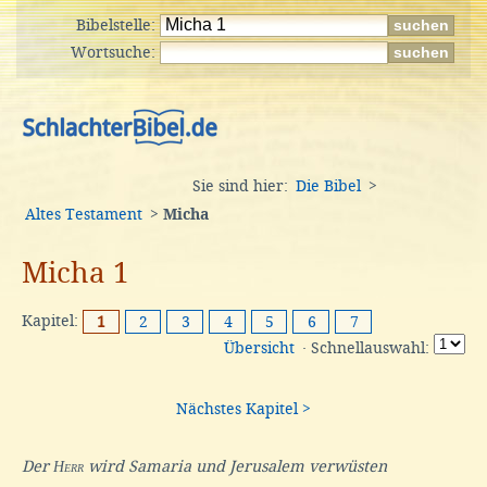
Bibelstelle:
Wortsuche:
Sie sind hier:
Die Bibel
>
Altes Testament
>
Micha
Micha 1
Kapitel:
1
2
3
4
5
6
7
Übersicht
· Schnellauswahl:
Nächstes Kapitel >
Der
Herr
wird Samaria und Jerusalem verwüsten