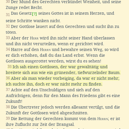
30
Der Mund des Gerechten verkündet Weisheit, und seine
Zunge redet Recht.
Das Gesetz
seines Gottes ist in seinem Herzen, und
[7]
31
seine Schritte wanken nicht.
32
Der Gottlose lauert auf den Gerechten und sucht ihn zu
töten.
33
Aber der
Herr
wird ihn nicht seiner Hand überlassen
und ihn nicht verurteilen, wenn er gerichtet wird.
34
Harre auf den
Herrn
und bewahre seinen Weg, so wird
er dich erhöhen, daß du das Land erbst. Wenn die
Gottlosen ausgerottet werden, wirst du es sehen!
35
Ich sah einen Gottlosen, der war gewalttätig und
breitete sich aus wie ein grünender, tiefwurzelnder Baum.
36
Aber als man wieder vorbeiging, da war er nicht mehr;
ich suchte ihn, doch er war nicht mehr zu finden.
37
Achte auf den Unschuldigen und sieh auf den
Aufrichtigen; denn für den Mann des Friedens gibt es eine
Zukunft!
38
Die Übertreter jedoch werden allesamt vertilgt, und die
Zukunft der Gottlosen wird abgeschnitten.
39
Die Rettung der Gerechten kommt von dem
Herrn
; er ist
ihre Zuflucht zur Zeit der Drangsal.