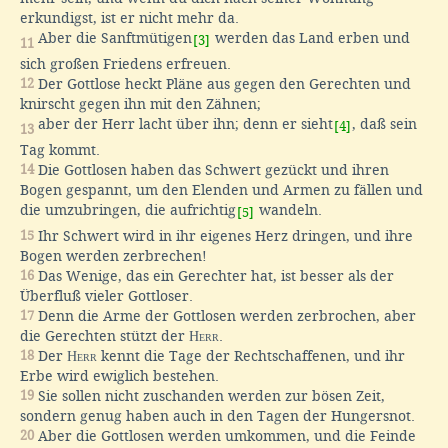
erkundigst, ist er nicht mehr da.
Aber die Sanftmütigen
werden das Land erben und
[3]
11
sich großen Friedens erfreuen.
12
Der Gottlose heckt Pläne aus gegen den Gerechten und
knirscht gegen ihn mit den Zähnen;
aber der Herr lacht über ihn; denn er sieht
, daß sein
[4]
13
Tag kommt.
14
Die Gottlosen haben das Schwert gezückt und ihren
Bogen gespannt, um den Elenden und Armen zu fällen und
die umzubringen, die aufrichtig
wandeln.
[5]
15
Ihr Schwert wird in ihr eigenes Herz dringen, und ihre
Bogen werden zerbrechen!
16
Das Wenige, das ein Gerechter hat, ist besser als der
Überfluß vieler Gottloser.
17
Denn die Arme der Gottlosen werden zerbrochen, aber
die Gerechten stützt der
Herr
.
18
Der
Herr
kennt die Tage der Rechtschaffenen, und ihr
Erbe wird ewiglich bestehen.
19
Sie sollen nicht zuschanden werden zur bösen Zeit,
sondern genug haben auch in den Tagen der Hungersnot.
20
Aber die Gottlosen werden umkommen, und die Feinde