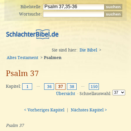
Bibelstelle:
Wortsuche:
Sie sind hier:
Die Bibel
>
Altes Testament
>
Psalmen
Psalm 37
Kapitel:
···
···
1
36
37
38
150
Übersicht
· Schnellauswahl:
< Vorheriges Kapitel
|
Nächstes Kapitel >
Psalm 37