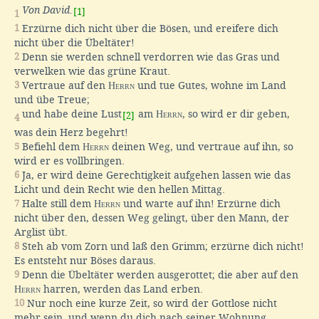
Von David.
[1]
1
1
Erzürne dich nicht über die Bösen, und ereifere dich
nicht über die Übeltäter!
2
Denn sie werden schnell verdorren wie das Gras und
verwelken wie das grüne Kraut.
3
Vertraue auf den
Herrn
und tue Gutes, wohne im Land
und übe Treue;
und habe deine Lust
am
Herrn
, so wird er dir geben,
[2]
4
was dein Herz begehrt!
5
Befiehl dem
Herrn
deinen Weg, und vertraue auf ihn, so
wird er es vollbringen.
6
Ja, er wird deine Gerechtigkeit aufgehen lassen wie das
Licht und dein Recht wie den hellen Mittag.
7
Halte still dem
Herrn
und warte auf ihn! Erzürne dich
nicht über den, dessen Weg gelingt, über den Mann, der
Arglist übt.
8
Steh ab vom Zorn und laß den Grimm; erzürne dich nicht!
Es entsteht nur Böses daraus.
9
Denn die Übeltäter werden ausgerottet; die aber auf den
Herrn
harren, werden das Land erben.
10
Nur noch eine kurze Zeit, so wird der Gottlose nicht
mehr sein, und wenn du dich nach seiner Wohnung