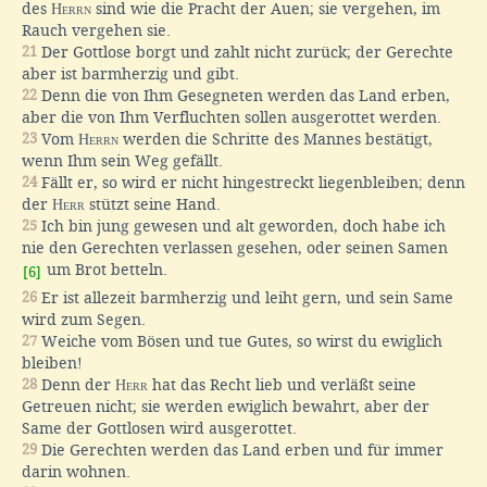
des
Herrn
sind wie die Pracht der Auen; sie vergehen, im
Rauch vergehen sie.
21
Der Gottlose borgt und zahlt nicht zurück; der Gerechte
aber ist barmherzig und gibt.
22
Denn die von Ihm Gesegneten werden das Land erben,
aber die von Ihm Verfluchten sollen ausgerottet werden.
23
Vom
Herrn
werden die Schritte des Mannes bestätigt,
wenn Ihm sein Weg gefällt.
24
Fällt er, so wird er nicht hingestreckt liegenbleiben; denn
der
Herr
stützt seine Hand.
25
Ich bin jung gewesen und alt geworden, doch habe ich
nie den Gerechten verlassen gesehen, oder seinen Samen
um Brot betteln.
[6]
26
Er ist allezeit barmherzig und leiht gern, und sein Same
wird zum Segen.
27
Weiche vom Bösen und tue Gutes, so wirst du ewiglich
bleiben!
28
Denn der
Herr
hat das Recht lieb und verläßt seine
Getreuen nicht; sie werden ewiglich bewahrt, aber der
Same der Gottlosen wird ausgerottet.
29
Die Gerechten werden das Land erben und für immer
darin wohnen.