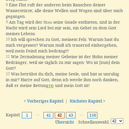
8
Eine Flut ruft der anderen beim Rauschen deiner
Wasserstürze; alle deine Wellen und Wogen sind über mich
gegangen.
9
Am Tag wird der
Herr
seine Gnade entbieten, und in der
Nacht wird sein Lied bei mir sein, ein Gebet zu dem Gott
meines Lebens.
10
Ich will sprechen zu Gott, meinem Fels: Warum hast du
mich vergessen? Warum muß ich trauernd einhergehen,
weil mein Feind mich bedrängt?
11
Wie Zermalmung meiner Gebeine ist der Hohn meiner
Bedränger, weil sie täglich zu mir sagen: Wo ist [nun] dein
Gott?
12
Was betrübst du dich, meine Seele, und bist so unruhig
in mir? Harre auf Gott, denn ich werde ihm noch danken,
daß er meine Rettung
und mein Gott ist!
[3]
< Vorheriges Kapitel
|
Nächstes Kapitel >
Kapitel:
···
···
1
41
42
43
150
Übersicht
· Schnellauswahl: