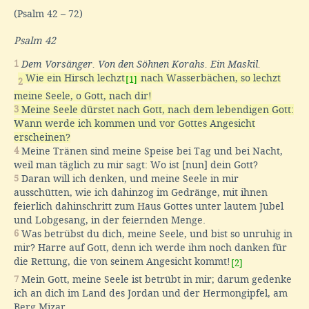
(Psalm 42 – 72)
Psalm 42
1
Dem Vorsänger. Von den Söhnen Korahs. Ein Maskil.
Wie ein Hirsch lechzt
nach Wasserbächen, so lechzt
[1]
2
meine Seele, o Gott, nach dir!
3
Meine Seele dürstet nach Gott, nach dem lebendigen Gott:
Wann werde ich kommen und vor Gottes Angesicht
erscheinen?
4
Meine Tränen sind meine Speise bei Tag und bei Nacht,
weil man täglich zu mir sagt: Wo ist [nun] dein Gott?
5
Daran will ich denken, und meine Seele in mir
ausschütten, wie ich dahinzog im Gedränge, mit ihnen
feierlich dahinschritt zum Haus Gottes unter lautem Jubel
und Lobgesang, in der feiernden Menge.
6
Was betrübst du dich, meine Seele, und bist so unruhig in
mir? Harre auf Gott, denn ich werde ihm noch danken für
die Rettung, die von seinem Angesicht kommt!
[2]
7
Mein Gott, meine Seele ist betrübt in mir; darum gedenke
ich an dich im Land des Jordan und der Hermongipfel, am
Berg Mizar.