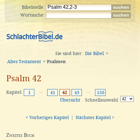
Bibelstelle:
Wortsuche:
Sie sind hier:
Die Bibel
>
Altes Testament
>
Psalmen
Psalm 42
Kapitel:
···
···
1
41
42
43
150
Übersicht
· Schnellauswahl:
< Vorheriges Kapitel
|
Nächstes Kapitel >
Zweites Buch