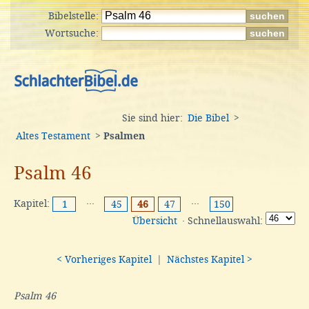
Bibelstelle:
Wortsuche:
Sie sind hier:
Die Bibel
>
Altes Testament
>
Psalmen
Psalm 46
Kapitel:
···
···
1
45
46
47
150
Übersicht
· Schnellauswahl:
< Vorheriges Kapitel
|
Nächstes Kapitel >
Psalm 46