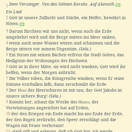
Dem Vorsänger. Von den Söhnen Korahs. Auf Alamoth.
[1]
1
Ein Lied.
2
Gott ist unsere Zuflucht und Stärke, ein Helfer, bewährt in
Nöten.
[2]
3
Darum fürchten wir uns nicht, wenn auch die Erde
umgekehrt wird und die Berge mitten ins Meer sinken,
4
wenn auch seine Wasser wüten und schäumen und die
Berge zittern vor seinem Ungestüm.
(Sela.)
5
Ein Strom mit seinen Bächen erfreut die Stadt Gottes, das
Heiligtum der Wohnungen des Höchsten.
6
Gott ist in ihrer Mitte, sie wird nicht wanken; Gott wird ihr
helfen, wenn der Morgen anbricht.
7
Die Völker toben, die Königreiche wanken; wenn Er seine
Stimme erschallen läßt, dann zerschmilzt die Erde.
8
Der
Herr
der Heerscharen ist mit uns; der Gott Jakobs ist
unsere sichere Burg!
(Sela.)
9
Kommt her, schaut die Werke des
Herrn
, der
Verwüstungen angerichtet hat auf Erden,
10
der den Kriegen ein Ende macht bis ans Ende der Erde,
der den Bogen zerbricht, den Speer zerschlägt und die
Wagen mit Feuer verbrennt!
11
»Seid still und erkennt, daß ich Gott bin; ich werde