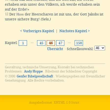
erhaben sein unter den Völkern, ich werde erhaben sein
auf der Erde!«
12
Der
Herr
der Heerscharen ist mit uns, der Gott Jakobs ist
unsere sichere Burg!
(Sela.)
< Vorheriges Kapitel
|
Nächstes Kapitel >
Kapitel:
···
···
1
45
46
47
150
Übersicht
· Schnellauswahl:
Gestaltung, technische Umsetzung, Kontakt bei technischen
Problemen:
Andy Hoppe
. Bibeltext der Schlachter Copyright
© 2000
Genfer Bibelgesellschaft
. Wiedergegeben mit freundlicher
Genehmigung. Alle Rechte vorbehalten.
Ausgabeformat
XHTML 1.0 Strict
.