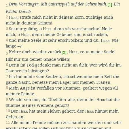
Dem Vorsänger. Mit Saitenspiel; auf der Scheminith.
Ein
[1]
1
Psalm Davids.
2
Herr
, strafe mich nicht in deinem Zorn, züchtige mich
nicht in deinem Grimm!
3
Sei mir gnädig, o
Herr
, denn ich verschmachte! Heile
mich, o
Herr
, denn meine Gebeine sind erschrocken,
4
und meine Seele ist sehr erschrocken; und du,
Herr
, wie
lange –?
Kehre doch wieder zurück
,
Herr
, rette meine Seele!
[2]
5
Hilf mir um deiner Gnade willen!
6
Denn im Tod gedenkt man nicht an dich; wer wird dir im
Totenreich lobsingen?
7
Ich bin müde vom Seufzen; ich schwemme mein Bett die
ganze Nacht, benetze mein Lager mit meinen Tränen.
8
Mein Auge ist verfallen vor Kummer, gealtert wegen all
meiner Feinde.
9
Weicht von mir, ihr Übeltäter alle; denn der
Herr
hat die
Stimme meines Weinens gehört!
10
Der
Herr
hat mein Flehen gehört, der
Herr
nimmt mein
Gebet an!
11
Alle meine Feinde müssen zuschanden werden und sehr
erschrecken; sie sollen sich plötzlich zurückziehen mit