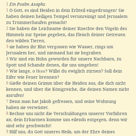
1
Ein Psalm Asaphs.
1
O Gott, es sind Heiden in dein Erbteil eingedrungen! Sie
haben deinen heiligen Tempel verunreinigt und Jerusalem
zu Trümmerhaufen gemacht!
2
Sie haben die Leichname deiner Knechte den Vögeln des
Himmels zur Speise gegeben, das Fleisch deiner Getreuen
den wilden Tieren;
3
sie haben ihr Blut vergossen wie Wasser, rings um
Jerusalem her, und niemand hat sie begraben.
4
Wir sind ein Hohn geworden für unsere Nachbarn, zu
Spott und Schande denen, die uns umgeben!
5
Wie lange, o
Herr
? Willst du ewiglich zürnen? Soll dein
Eifer wie Feuer brennen?
6
Gieße deinen Grimm über die Heiden aus, die dich nicht
kennen, und über die Königreiche, die deinen Namen nicht
anrufen!
7
Denn man hat Jakob gefressen, und seine Wohnung
haben sie verwüstet.
8
Rechne uns nicht die Verschuldungen unserer Vorfahren
an; dein Erbarmen komme uns eilends entgegen, denn wir
sind sehr geschwächt!
9
Hilf uns, du Gott unseres Heils, um der Ehre deines