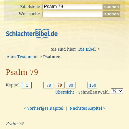
Bibelstelle:
Wortsuche:
Sie sind hier:
Die Bibel
>
Altes Testament
>
Psalmen
Psalm 79
Kapitel:
···
···
1
78
79
80
150
Übersicht
· Schnellauswahl:
< Vorheriges Kapitel
|
Nächstes Kapitel >
Psalm 79