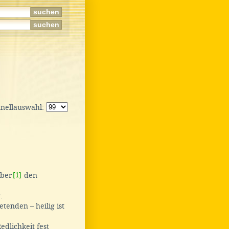
hnellauswahl:
über
[1]
den
.
enden – heilig ist
edlichkeit fest