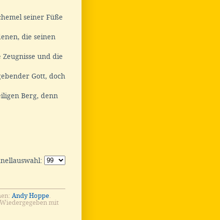
Schemel seiner Füße
enen, die seinen
e Zeugnisse und die
rgebender Gott, doch
eiligen Berg, denn
hnellauswahl:
men:
Andy Hoppe
.
 Wiedergegeben mit