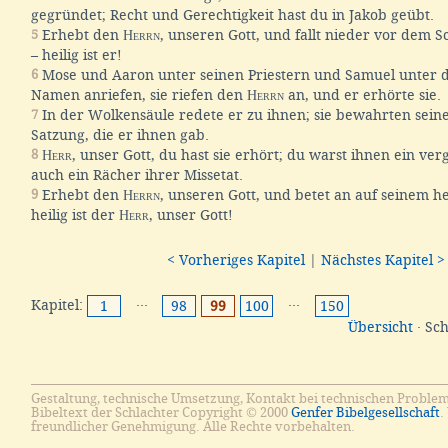
gegründet; Recht und Gerechtigkeit hast du in Jakob geübt.
5
Erhebt den
Herrn
, unseren Gott, und fallt nieder vor dem 
– heilig ist er!
6
Mose und Aaron unter seinen Priestern und Samuel unter d
Namen anriefen, sie riefen den
Herrn
an, und er erhörte sie.
7
In der Wolkensäule redete er zu ihnen; sie bewahrten sein
Satzung, die er ihnen gab.
8
Herr
, unser Gott, du hast sie erhört; du warst ihnen ein ve
auch ein Rächer ihrer Missetat.
9
Erhebt den
Herrn
, unseren Gott, und betet an auf seinem h
heilig ist der
Herr
, unser Gott!
< Vorheriges Kapitel
|
Nächstes Kapitel >
Kapitel:
···
···
1
98
99
100
150
Übersicht
· Sc
Gestaltung, technische Umsetzung, Kontakt bei technischen Proble
Bibeltext der Schlachter Copyright © 2000
Genfer Bibelgesellschaft
.
freundlicher Genehmigung. Alle Rechte vorbehalten.