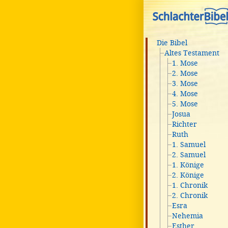
Die Bibel
Altes Testament
1. Mose
2. Mose
3. Mose
4. Mose
5. Mose
Josua
Richter
Ruth
1. Samuel
2. Samuel
1. Könige
2. Könige
1. Chronik
2. Chronik
Esra
Nehemia
Esther