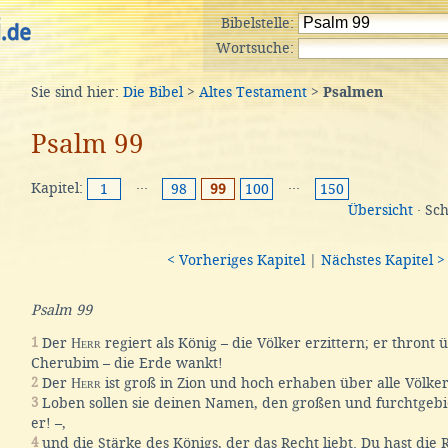
Bibelstelle:
Wortsuche:
Sie sind hier:
Die Bibel
>
Altes Testament
>
Psalmen
Psalm 99
Kapitel:
···
···
1
98
99
100
150
Übersicht
· Sc
< Vorheriges Kapitel
|
Nächstes Kapitel >
Psalm 99
1
Der
Herr
regiert als König – die Völker erzittern; er thront 
Cherubim – die Erde wankt!
2
Der
Herr
ist groß in Zion und hoch erhaben über alle Völker
3
Loben sollen sie deinen Namen, den großen und furchtgebiet
er! –,
4
und die Stärke des Königs, der das Recht liebt. Du hast die R