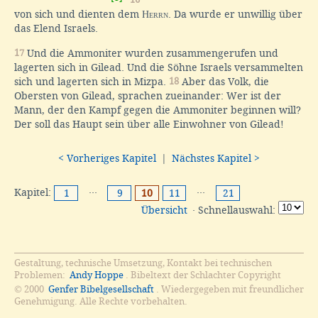
von sich und dienten dem
Herrn
. Da wurde er unwillig über
das Elend Israels.
17
Und die Ammoniter wurden zusammengerufen und
lagerten sich in Gilead. Und die Söhne Israels versammelten
sich und lagerten sich in Mizpa.
18
Aber das Volk, die
Obersten von Gilead, sprachen zueinander: Wer ist der
Mann, der den Kampf gegen die Ammoniter beginnen will?
Der soll das Haupt sein über alle Einwohner von Gilead!
< Vorheriges Kapitel
|
Nächstes Kapitel >
Kapitel:
···
···
1
9
10
11
21
Übersicht
· Schnellauswahl:
Gestaltung, technische Umsetzung, Kontakt bei technischen
Problemen:
Andy Hoppe
. Bibeltext der Schlachter Copyright
© 2000
Genfer Bibelgesellschaft
. Wiedergegeben mit freundlicher
Genehmigung. Alle Rechte vorbehalten.