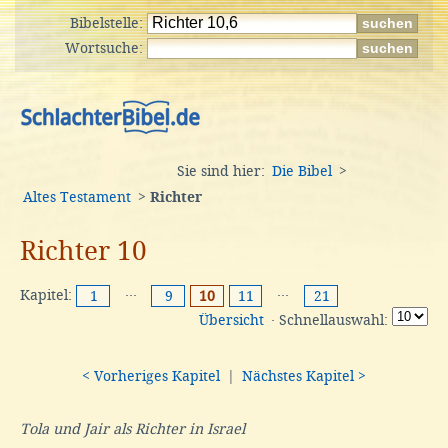
Bibelstelle:
Wortsuche:
Sie sind hier:
Die Bibel
>
Altes Testament
>
Richter
Richter 10
Kapitel:
···
···
1
9
10
11
21
Übersicht
· Schnellauswahl:
< Vorheriges Kapitel
|
Nächstes Kapitel >
Tola und Jair als Richter in Israel