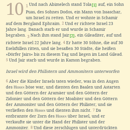
10
Und nach Abimelech stand Tola
auf, ein Sohn
[1]
1
Puas, des Sohnes Dodos, ein Mann von Issaschar,
um Israel zu retten. Und er wohnte in Schamir
auf dem Bergland Ephraim.
2
Und er richtete Israel 23
Jahre lang. Danach starb er und wurde in Schamir
begraben.
Nach ihm stand Jair
, ein Gileaditer, auf und
[2]
3
richtete Israel 22 Jahre lang.
4
Er hatte 30 Söhne, die auf 30
Eselsfüllen ritten, und sie besaßen 30 Städte, die heißen
»Dörfer Jairs« bis zu diesem Tag und liegen im Land Gilead.
5
Und Jair starb und wurde in Kamon begraben.
Israel wird den Philistern und Ammonitern unterworfen
6
Aber die Kinder Israels taten wieder, was in den Augen
des
Herrn
böse war, und dienten den Baalen und Astarten
und den Göttern der Aramäer und den Göttern der
Zidonier und den Göttern der Moabiter und den Göttern
der Ammoniter und den Göttern der Philister; und sie
verließen den
Herrn
und dienten ihm nicht.
7
Da
entbrannte der Zorn des
Herrn
über Israel, und er
verkaufte sie unter die Hand der Philister und der
Ammoniter.
8
Und diese zerschlugen und unterdrückten