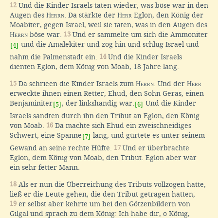
12
Und die Kinder Israels taten wieder, was böse war in den
Augen des
Herrn
. Da stärkte der
Herr
Eglon, den König der
Moabiter, gegen Israel, weil sie taten, was in den Augen des
Herrn
böse war.
13
Und er sammelte um sich die Ammoniter
und die Amalekiter und zog hin und schlug Israel und
[4]
nahm die Palmenstadt ein.
14
Und die Kinder Israels
dienten Eglon, dem König von Moab, 18 Jahre lang.
15
Da schrieen die Kinder Israels zum
Herrn
. Und der
Herr
erweckte ihnen einen Retter, Ehud, den Sohn Geras, einen
Benjaminiter
, der linkshändig war.
Und die Kinder
[5]
[6]
Israels sandten durch ihn den Tribut an Eglon, den König
von Moab.
16
Da machte sich Ehud ein zweischneidiges
Schwert, eine Spanne
lang, und gürtete es unter seinem
[7]
Gewand an seine rechte Hüfte.
17
Und er überbrachte
Eglon, dem König von Moab, den Tribut. Eglon aber war
ein sehr fetter Mann.
18
Als er nun die Überreichung des Tributs vollzogen hatte,
ließ er die Leute gehen, die den Tribut getragen hatten;
19
er selbst aber kehrte um bei den Götzenbildern von
Gilgal und sprach zu dem König: Ich habe dir, o König,