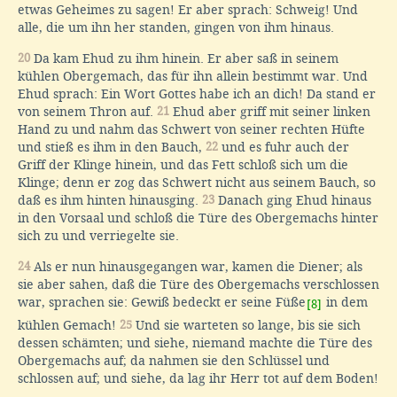
etwas Geheimes zu sagen! Er aber sprach: Schweig! Und
alle, die um ihn her standen, gingen von ihm hinaus.
20
Da kam Ehud zu ihm hinein. Er aber saß in seinem
kühlen Obergemach, das für ihn allein bestimmt war. Und
Ehud sprach: Ein Wort Gottes habe ich an dich! Da stand er
von seinem Thron auf.
21
Ehud aber griff mit seiner linken
Hand zu und nahm das Schwert von seiner rechten Hüfte
und stieß es ihm in den Bauch,
22
und es fuhr auch der
Griff der Klinge hinein, und das Fett schloß sich um die
Klinge; denn er zog das Schwert nicht aus seinem Bauch, so
daß es ihm hinten hinausging.
23
Danach ging Ehud hinaus
in den Vorsaal und schloß die Türe des Obergemachs hinter
sich zu und verriegelte sie.
24
Als er nun hinausgegangen war, kamen die Diener; als
sie aber sahen, daß die Türe des Obergemachs verschlossen
war, sprachen sie: Gewiß bedeckt er seine Füße
in dem
[8]
kühlen Gemach!
25
Und sie warteten so lange, bis sie sich
dessen schämten; und siehe, niemand machte die Türe des
Obergemachs auf; da nahmen sie den Schlüssel und
schlossen auf; und siehe, da lag ihr Herr tot auf dem Boden!