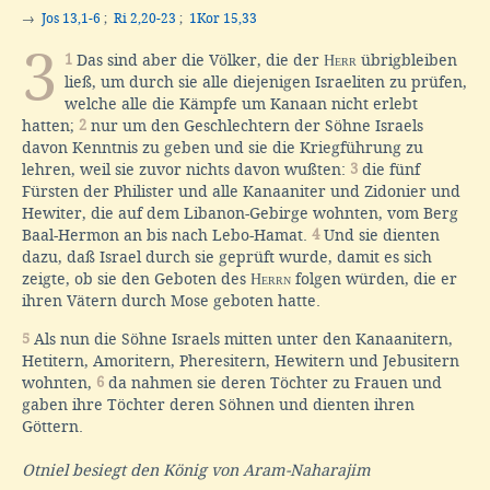
→
Jos 13,1-6
;
Ri 2,20-23
;
1Kor 15,33
3
1
Das sind aber die Völker, die der
Herr
übrigbleiben
ließ, um durch sie alle diejenigen Israeliten zu prüfen,
welche alle die Kämpfe um Kanaan nicht erlebt
hatten;
2
nur um den Geschlechtern der Söhne Israels
davon Kenntnis zu geben und sie die Kriegführung zu
lehren, weil sie zuvor nichts davon wußten:
3
die fünf
Fürsten der Philister und alle Kanaaniter und Zidonier und
Hewiter, die auf dem Libanon-Gebirge wohnten, vom Berg
Baal-Hermon an bis nach Lebo-Hamat.
4
Und sie dienten
dazu, daß Israel durch sie geprüft wurde, damit es sich
zeigte, ob sie den Geboten des
Herrn
folgen würden, die er
ihren Vätern durch Mose geboten hatte.
5
Als nun die Söhne Israels mitten unter den Kanaanitern,
Hetitern, Amoritern, Pheresitern, Hewitern und Jebusitern
wohnten,
6
da nahmen sie deren Töchter zu Frauen und
gaben ihre Töchter deren Söhnen und dienten ihren
Göttern.
Otniel besiegt den König von Aram-Naharajim