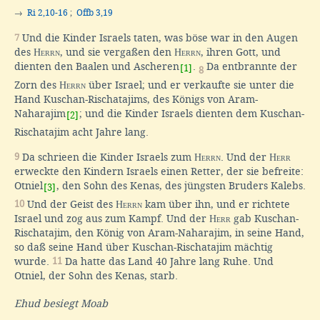
→
Ri 2,10-16
;
Offb 3,19
7
Und die Kinder Israels taten, was böse war in den Augen
des
Herrn
, und sie vergaßen den
Herrn
, ihren Gott, und
dienten den Baalen und Ascheren
.
Da entbrannte der
[1]
8
Zorn des
Herrn
über Israel; und er verkaufte sie unter die
Hand Kuschan-Rischatajims, des Königs von Aram-
Naharajim
; und die Kinder Israels dienten dem Kuschan-
[2]
Rischatajim acht Jahre lang.
9
Da schrieen die Kinder Israels zum
Herrn
. Und der
Herr
erweckte den Kindern Israels einen Retter, der sie befreite:
Otniel
, den Sohn des Kenas, des jüngsten Bruders Kalebs.
[3]
10
Und der Geist des
Herrn
kam über ihn, und er richtete
Israel und zog aus zum Kampf. Und der
Herr
gab Kuschan-
Rischatajim, den König von Aram-Naharajim, in seine Hand,
so daß seine Hand über Kuschan-Rischatajim mächtig
wurde.
11
Da hatte das Land 40 Jahre lang Ruhe. Und
Otniel, der Sohn des Kenas, starb.
Ehud besiegt Moab