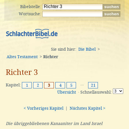
Bibelstelle:
Wortsuche:
Sie sind hier:
Die Bibel
>
Altes Testament
>
Richter
Richter 3
Kapitel:
···
1
2
3
4
5
21
Übersicht
· Schnellauswahl:
< Vorheriges Kapitel
|
Nächstes Kapitel >
Die übriggebliebenen Kanaaniter im Land Israel