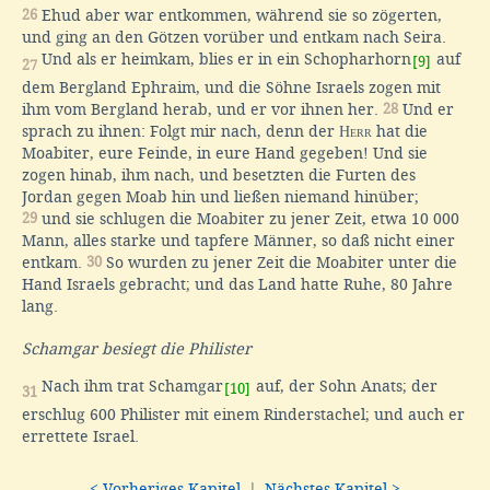
26
Ehud aber war entkommen, während sie so zögerten,
und ging an den Götzen vorüber und entkam nach Seira.
Und als er heimkam, blies er in ein Schopharhorn
auf
[9]
27
dem Bergland Ephraim, und die Söhne Israels zogen mit
ihm vom Bergland herab, und er vor ihnen her.
28
Und er
sprach zu ihnen: Folgt mir nach, denn der
Herr
hat die
Moabiter, eure Feinde, in eure Hand gegeben! Und sie
zogen hinab, ihm nach, und besetzten die Furten des
Jordan gegen Moab hin und ließen niemand hinüber;
29
und sie schlugen die Moabiter zu jener Zeit, etwa 10 000
Mann, alles starke und tapfere Männer, so daß nicht einer
entkam.
30
So wurden zu jener Zeit die Moabiter unter die
Hand Israels gebracht; und das Land hatte Ruhe, 80 Jahre
lang.
Schamgar besiegt die Philister
Nach ihm trat Schamgar
auf, der Sohn Anats; der
[10]
31
erschlug 600 Philister mit einem Rinderstachel; und auch er
errettete Israel.
< Vorheriges Kapitel
|
Nächstes Kapitel >