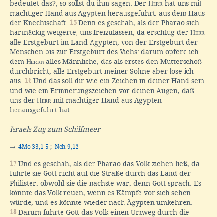
bedeutet das?, so sollst du ihm sagen: Der
Herr
hat uns mit
mächtiger Hand aus Ägypten herausgeführt, aus dem Haus
der Knechtschaft.
15
Denn es geschah, als der Pharao sich
hartnäckig weigerte, uns freizulassen, da erschlug der
Herr
alle Erstgeburt im Land Ägypten, von der Erstgeburt der
Menschen bis zur Erstgeburt des Viehs: darum opfere ich
dem
Herrn
alles Männliche, das als erstes den Mutterschoß
durchbricht; alle Erstgeburt meiner Söhne aber löse ich
aus.
16
Und das soll dir wie ein Zeichen in deiner Hand sein
und wie ein Erinnerungszeichen vor deinen Augen, daß
uns der
Herr
mit mächtiger Hand aus Ägypten
herausgeführt hat.
Israels Zug zum Schilfmeer
→
4Mo 33,1-5
;
Neh 9,12
17
Und es geschah, als der Pharao das Volk ziehen ließ, da
führte sie Gott nicht auf die Straße durch das Land der
Philister, obwohl sie die nächste war; denn Gott sprach: Es
könnte das Volk reuen, wenn es Kämpfe vor sich sehen
würde, und es könnte wieder nach Ägypten umkehren.
18
Darum führte Gott das Volk einen Umweg durch die