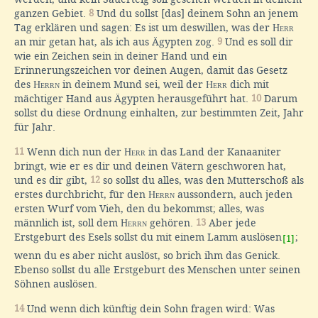
ganzen Gebiet.
8
Und du sollst [das] deinem Sohn an jenem
Tag erklären und sagen: Es ist um deswillen, was der
Herr
an mir getan hat, als ich aus Ägypten zog.
9
Und es soll dir
wie ein Zeichen sein in deiner Hand und ein
Erinnerungszeichen vor deinen Augen, damit das Gesetz
des
Herrn
in deinem Mund sei, weil der
Herr
dich mit
mächtiger Hand aus Ägypten herausgeführt hat.
10
Darum
sollst du diese Ordnung einhalten, zur bestimmten Zeit, Jahr
für Jahr.
11
Wenn dich nun der
Herr
in das Land der Kanaaniter
bringt, wie er es dir und deinen Vätern geschworen hat,
und es dir gibt,
12
so sollst du alles, was den Mutterschoß als
erstes durchbricht, für den
Herrn
aussondern, auch jeden
ersten Wurf vom Vieh, den du bekommst; alles, was
männlich ist, soll dem
Herrn
gehören.
13
Aber jede
Erstgeburt des Esels sollst du mit einem Lamm auslösen
;
[1]
wenn du es aber nicht auslöst, so brich ihm das Genick.
Ebenso sollst du alle Erstgeburt des Menschen unter seinen
Söhnen auslösen.
14
Und wenn dich künftig dein Sohn fragen wird: Was