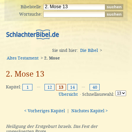
Bibelstelle:
Wortsuche:
Sie sind hier:
Die Bibel
>
Altes Testament
>
2. Mose
2. Mose 13
Kapitel:
···
···
1
12
13
14
40
Übersicht
· Schnellauswahl:
< Vorheriges Kapitel
|
Nächstes Kapitel >
Heiligung der Erstgeburt Israels. Das Fest der
ungesäuerten Brote