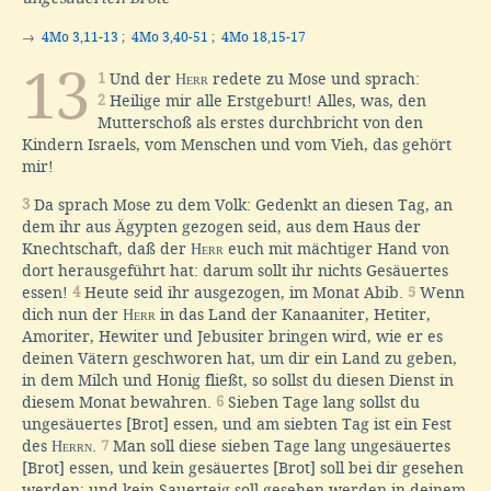
→
4Mo 3,11-13
;
4Mo 3,40-51
;
4Mo 18,15-17
13
1
Und der
Herr
redete zu Mose und sprach:
2
Heilige mir alle Erstgeburt! Alles, was, den
Mutterschoß als erstes durchbricht von den
Kindern Israels, vom Menschen und vom Vieh, das gehört
mir!
3
Da sprach Mose zu dem Volk: Gedenkt an diesen Tag, an
dem ihr aus Ägypten gezogen seid, aus dem Haus der
Knechtschaft, daß der
Herr
euch mit mächtiger Hand von
dort herausgeführt hat: darum sollt ihr nichts Gesäuertes
essen!
4
Heute seid ihr ausgezogen, im Monat Abib.
5
Wenn
dich nun der
Herr
in das Land der Kanaaniter, Hetiter,
Amoriter, Hewiter und Jebusiter bringen wird, wie er es
deinen Vätern geschworen hat, um dir ein Land zu geben,
in dem Milch und Honig fließt, so sollst du diesen Dienst in
diesem Monat bewahren.
6
Sieben Tage lang sollst du
ungesäuertes [Brot] essen, und am siebten Tag ist ein Fest
des
Herrn
.
7
Man soll diese sieben Tage lang ungesäuertes
[Brot] essen, und kein gesäuertes [Brot] soll bei dir gesehen
werden; und kein Sauerteig soll gesehen werden in deinem