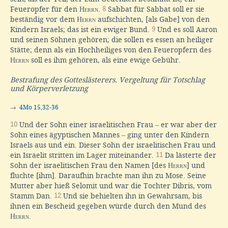
Feueropfer für den
Herrn
.
8
Sabbat für Sabbat soll er sie
beständig vor dem
Herrn
aufschichten, [als Gabe] von den
Kindern Israels; das ist ein ewiger Bund.
9
Und es soll Aaron
und seinen Söhnen gehören; die sollen es essen an heiliger
Stätte; denn als ein Hochheiliges von den Feueropfern des
Herrn
soll es ihm gehören, als eine ewige Gebühr.
Bestrafung des Gotteslästerers. Vergeltung für Totschlag
und Körperverletzung
→
4Mo 15,32-36
10
Und der Sohn einer israelitischen Frau
–
er war aber der
Sohn eines ägyptischen Mannes
–
ging unter den Kindern
Israels aus und ein. Dieser Sohn der israelitischen Frau und
ein Israelit stritten im Lager miteinander.
11
Da lästerte der
Sohn der israelitischen Frau den Namen [des
Herrn
] und
fluchte [ihm]. Daraufhin brachte man ihn zu Mose. Seine
Mutter aber hieß Selomit und war die Tochter Dibris, vom
Stamm Dan.
12
Und sie behielten ihn in Gewahrsam, bis
ihnen ein Bescheid gegeben würde durch den Mund des
Herrn
.