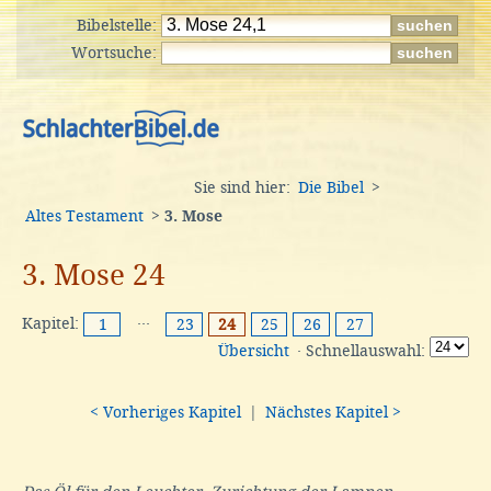
Bibelstelle:
Wortsuche:
Sie sind hier:
Die Bibel
>
Altes Testament
>
3. Mose
3. Mose 24
Kapitel:
···
1
23
24
25
26
27
Übersicht
· Schnellauswahl:
< Vorheriges Kapitel
|
Nächstes Kapitel >