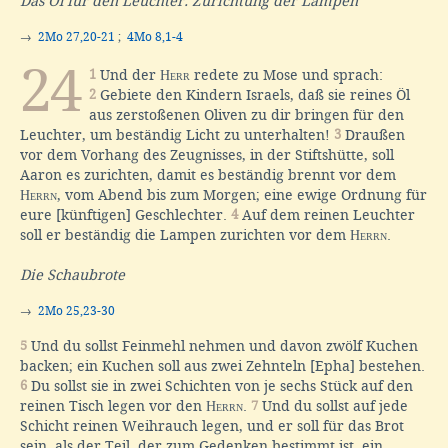
Das Öl für den Leuchter. Zurichtung der Lampen
→
2Mo 27,20-21
;
4Mo 8,1-4
24
1
Und der
Herr
redete zu Mose und sprach:
2
Gebiete den Kindern Israels, daß sie reines Öl
aus zerstoßenen Oliven zu dir bringen für den
Leuchter, um beständig Licht zu unterhalten!
3
Draußen
vor dem Vorhang des Zeugnisses, in der Stiftshütte, soll
Aaron es zurichten, damit es beständig brennt vor dem
Herrn
, vom Abend bis zum Morgen; eine ewige Ordnung für
eure [künftigen] Geschlechter.
4
Auf dem reinen Leuchter
soll er beständig die Lampen zurichten vor dem
Herrn
.
Die Schaubrote
→
2Mo 25,23-30
5
Und du sollst Feinmehl nehmen und davon zwölf Kuchen
backen; ein Kuchen soll aus zwei Zehnteln [Epha] bestehen.
6
Du sollst sie in zwei Schichten von je sechs Stück auf den
reinen Tisch legen vor den
Herrn
.
7
Und du sollst auf jede
Schicht reinen Weihrauch legen, und er soll für das Brot
sein, als der Teil, der zum Gedenken bestimmt ist, ein