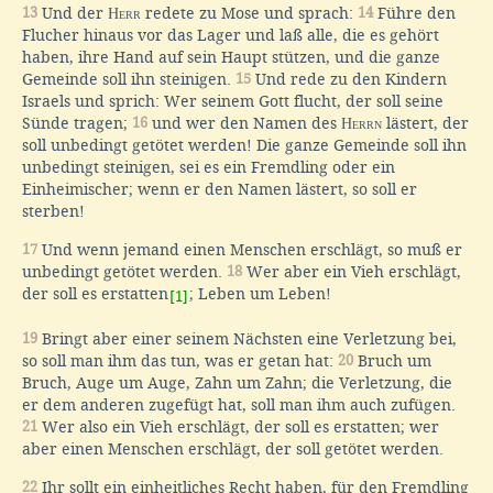
13
Und der
Herr
redete zu Mose und sprach:
14
Führe den
Flucher hinaus vor das Lager und laß alle, die es gehört
haben, ihre Hand auf sein Haupt stützen, und die ganze
Gemeinde soll ihn steinigen.
15
Und rede zu den Kindern
Israels und sprich: Wer seinem Gott flucht, der soll seine
Sünde tragen;
16
und wer den Namen des
Herrn
lästert, der
soll unbedingt getötet werden! Die ganze Gemeinde soll ihn
unbedingt steinigen, sei es ein Fremdling oder ein
Einheimischer; wenn er den Namen lästert, so soll er
sterben!
17
Und wenn jemand einen Menschen erschlägt, so muß er
unbedingt getötet werden.
18
Wer aber ein Vieh erschlägt,
der soll es erstatten
; Leben um Leben!
[1]
19
Bringt aber einer seinem Nächsten eine Verletzung bei,
so soll man ihm das tun, was er getan hat:
20
Bruch um
Bruch, Auge um Auge, Zahn um Zahn; die Verletzung, die
er dem anderen zugefügt hat, soll man ihm auch zufügen.
21
Wer also ein Vieh erschlägt, der soll es erstatten; wer
aber einen Menschen erschlägt, der soll getötet werden.
22
Ihr sollt ein einheitliches Recht haben, für den Fremdling