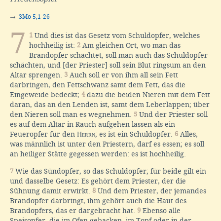
→
3Mo 5,1-26
7
1
Und dies ist das Gesetz vom Schuldopfer, welches
hochheilig ist:
2
Am gleichen Ort, wo man das
Brandopfer schächtet, soll man auch das Schuldopfer
schächten, und [der Priester] soll sein Blut ringsum an den
Altar sprengen.
3
Auch soll er von ihm all sein Fett
darbringen, den Fettschwanz samt dem Fett, das die
Eingeweide bedeckt;
4
dazu die beiden Nieren mit dem Fett
daran, das an den Lenden ist, samt dem Leberlappen; über
den Nieren soll man es wegnehmen.
5
Und der Priester soll
es auf dem Altar in Rauch aufgehen lassen als ein
Feueropfer für den
Herrn
; es ist ein Schuldopfer.
6
Alles,
was männlich ist unter den Priestern, darf es essen; es soll
an heiliger Stätte gegessen werden: es ist hochheilig.
7
Wie das Sündopfer, so das Schuldopfer; für beide gilt ein
und dasselbe Gesetz: Es gehört dem Priester, der die
Sühnung damit erwirkt.
8
Und dem Priester, der jemandes
Brandopfer darbringt, ihm gehört auch die Haut des
Brandopfers, das er dargebracht hat.
9
Ebenso alle
Speisopfer, die im Ofen gebacken, im Topf oder in der