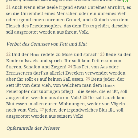
[5]
21
Auch wenn eine Seele irgend etwas Unreines anrührt, es
sei die Unreinheit eines Menschen oder ein unreines Vieh
oder irgend einen unreinen Greuel, und ißt doch von dem
Fleisch des Friedensopfers, das dem
Herrn
gehört, dieselbe
soll ausgerottet werden aus ihrem Volk.
Verbot des Genusses von Fett und Blut
22
Und der
Herr
redete zu Mose und sprach:
23
Rede zu den
Kindern Israels und sprich: Ihr sollt kein Fett essen von
Stieren, Schafen und Ziegen!
24
Das Fett von Aas oder
Zerrissenem darf zu allerlei Zwecken verwendet werden,
aber ihr sollt es auf keinen Fall essen.
25
Denn jeder, der
Fett ißt von dem Vieh, von welchem man dem
Herrn
Feueropfer darzubringen pflegt
–
die Seele, die es ißt, soll
ausgerottet werden aus ihrem Volk!
26
Ihr sollt auch kein
Blut essen in allen euren Wohnungen, weder von Vögeln
noch vom Vieh;
27
jeder, der irgendwelches Blut ißt, soll
ausgerottet werden aus seinem Volk!
Opferanteile der Priester