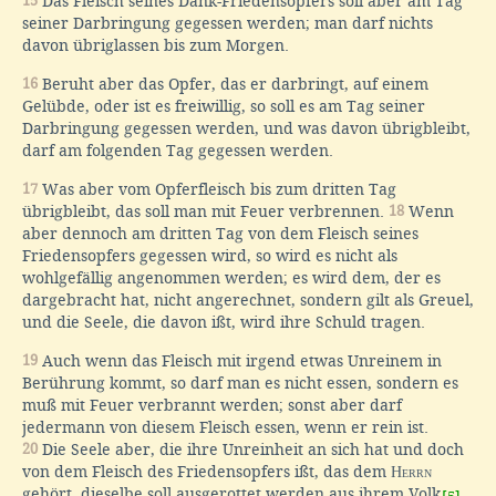
15
Das Fleisch seines Dank-Friedensopfers soll aber am Tag
seiner Darbringung gegessen werden; man darf nichts
davon übriglassen bis zum Morgen.
16
Beruht aber das Opfer, das er darbringt, auf einem
Gelübde, oder ist es freiwillig, so soll es am Tag seiner
Darbringung gegessen werden, und was davon übrigbleibt,
darf am folgenden Tag gegessen werden.
17
Was aber vom Opferfleisch bis zum dritten Tag
übrigbleibt, das soll man mit Feuer verbrennen.
18
Wenn
aber dennoch am dritten Tag von dem Fleisch seines
Friedensopfers gegessen wird, so wird es nicht als
wohlgefällig angenommen werden; es wird dem, der es
dargebracht hat, nicht angerechnet, sondern gilt als Greuel,
und die Seele, die davon ißt, wird ihre Schuld tragen.
19
Auch wenn das Fleisch mit irgend etwas Unreinem in
Berührung kommt, so darf man es nicht essen, sondern es
muß mit Feuer verbrannt werden; sonst aber darf
jedermann von diesem Fleisch essen, wenn er rein ist.
20
Die Seele aber, die ihre Unreinheit an sich hat und doch
von dem Fleisch des Friedensopfers ißt, das dem
Herrn
gehört, dieselbe soll ausgerottet werden aus ihrem Volk
.