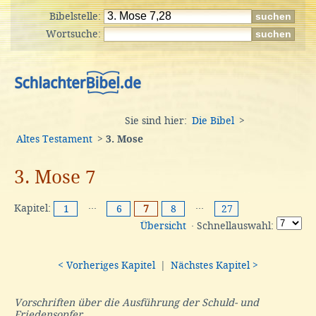
Bibelstelle:
Wortsuche:
Sie sind hier:
Die Bibel
>
Altes Testament
>
3. Mose
3. Mose 7
Kapitel:
···
···
1
6
7
8
27
Übersicht
· Schnellauswahl:
< Vorheriges Kapitel
|
Nächstes Kapitel >
Vorschriften über die Ausführung der Schuld- und
Friedensopfer