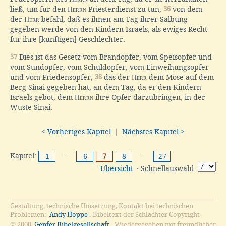
ließ, um für den
Herrn
Priesterdienst zu tun,
36
von dem
der
Herr
befahl, daß es ihnen am Tag ihrer Salbung
gegeben werde von den Kindern Israels, als ewiges Recht
für ihre [künftigen] Geschlechter.
37
Dies ist das Gesetz vom Brandopfer, vom Speisopfer und
vom Sündopfer, vom Schuldopfer, vom Einweihungsopfer
und vom Friedensopfer,
38
das der
Herr
dem Mose auf dem
Berg Sinai gegeben hat, an dem Tag, da er den Kindern
Israels gebot, dem
Herrn
ihre Opfer darzubringen, in der
Wüste Sinai.
< Vorheriges Kapitel
|
Nächstes Kapitel >
Kapitel:
···
···
1
6
7
8
27
Übersicht
· Schnellauswahl:
Gestaltung, technische Umsetzung, Kontakt bei technischen
Problemen:
Andy Hoppe
. Bibeltext der Schlachter Copyright
© 2000
Genfer Bibelgesellschaft
. Wiedergegeben mit freundlicher