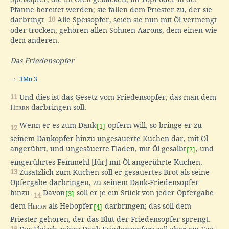
Pfanne bereitet werden; sie fallen dem Priester zu, der sie
darbringt.
10
Alle Speisopfer, seien sie nun mit Öl vermengt
oder trocken, gehören allen Söhnen Aarons, dem einen wie
dem anderen.
Das Friedensopfer
→
3Mo 3
11
Und dies ist das Gesetz vom Friedensopfer, das man dem
Herrn
darbringen soll:
Wenn er es zum Dank
opfern will, so bringe er zu
[1]
12
seinem Dankopfer hinzu ungesäuerte Kuchen dar, mit Öl
angerührt, und ungesäuerte Fladen, mit Öl gesalbt
, und
[2]
eingerührtes Feinmehl [für] mit Öl angerührte Kuchen.
13
Zusätzlich zum Kuchen soll er gesäuertes Brot als seine
Opfergabe darbringen, zu seinem Dank-Friedensopfer
hinzu.
Davon
soll er je ein Stück von jeder Opfergabe
[3]
14
dem
Herrn
als Hebopfer
darbringen; das soll dem
[4]
Priester gehören, der das Blut der Friedensopfer sprengt.