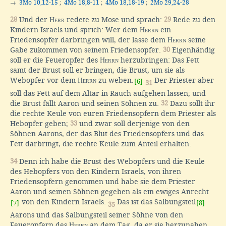
→
3Mo 10,12-15
;
4Mo 18,8-11
;
4Mo 18,18-19
;
2Mo 29,24-28
28
Und der
Herr
redete zu Mose und sprach:
29
Rede zu den
Kindern Israels und sprich: Wer dem
Herrn
ein
Friedensopfer darbringen will, der lasse dem
Herrn
seine
Gabe zukommen von seinem Friedensopfer.
30
Eigenhändig
soll er die Feueropfer des
Herrn
herzubringen: Das Fett
samt der Brust soll er bringen, die Brust, um sie als
Webopfer vor dem
Herrn
zu weben.
Der Priester aber
[6]
31
soll das Fett auf dem Altar in Rauch aufgehen lassen; und
die Brust fällt Aaron und seinen Söhnen zu.
32
Dazu sollt ihr
die rechte Keule von euren Friedensopfern dem Priester als
Hebopfer geben;
33
und zwar soll derjenige von den
Söhnen Aarons, der das Blut des Friedensopfers und das
Fett darbringt, die rechte Keule zum Anteil erhalten.
34
Denn ich habe die Brust des Webopfers und die Keule
des Hebopfers von den Kindern Israels, von ihren
Friedensopfern genommen und habe sie dem Priester
Aaron und seinen Söhnen gegeben als ein ewiges Anrecht
von den Kindern Israels.
Das ist das Salbungsteil
[7]
[8]
35
Aarons und das Salbungsteil seiner Söhne von den
Feueropfern des
Herrn
an dem Tag, da er sie herzunahen