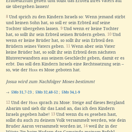
Erbbesitztum geben und sollst das Erbteil ihres Vaters auf
sie übergehen lassen!
8
Und sprich zu den Kindern Israels so: Wenn jemand stirbt
und keinen Sohn hat, so soll er sein Erbteil auf seine
Tochter übergehen lassen.
9
Und wenn er keine Tochter
hat, so sollt ihr sein Erbteil seinen Brüdern geben.
10
Und
wenn er keine Brüder hat, so sollt ihr sein Erbteil den
Brüdern seines Vaters geben.
11
Wenn aber sein Vater
keine Brüder hat, so sollt ihr sein Erbteil dem nächsten
Blutsverwandten aus seinem Geschlecht geben, damit er es
erbt. Das soll den Kindern Israels eine Rechtssatzung sein –
so, wie der
Herr
es Mose geboten hat.
Josua wird zum Nachfolger Moses bestimmt
→
5Mo 31,7-23
;
5Mo 32,48-52
;
5Mo 34,1-9
12
Und der
Herr
sprach zu Mose: Steige auf dieses Bergland
Abarim und sieh dir das Land an, das ich den Kindern
Israels gegeben habe!
13
Und wenn du es gesehen hast,
sollst du auch zu deinem Volk versammelt werden, wie dein
Bruder Aaron versammelt worden ist,
14
weil ihr in der
Wüste Zin beim Hadern der Gemeinde meinem Befehl