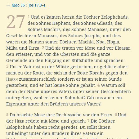
→
4Mo 36
;
Jos 17,3-4
27
1
Und es kamen herzu die Töchter Zelophchads,
des Sohnes Hephers, des Sohnes Gileads, des
Sohnes Machirs, des Sohnes Manasses, unter den
Geschlechtern Manasses, des Sohnes Josephs; und dies
waren die Namen seiner Töchter: Machla, Noa, Hogla,
Milka und Tirza.
2
Und sie traten vor Mose und vor Eleasar,
den Priester, und vor die Obersten und die ganze
Gemeinde an den Eingang der Stiftshütte und sprachen:
3
Unser Vater ist in der Wüste gestorben; er gehörte aber
nicht zu der Rotte, die sich in der Rotte Korahs gegen den
Herrn
zusammenschloß; sondern er ist an seiner Sünde
gestorben; und er hat keine Söhne gehabt.
4
Warum soll
denn der Name unseres Vaters unter seinen Geschlechtern
untergehen, weil er keinen Sohn hat? Gib uns auch ein
Eigentum unter den Brüdern unseres Vaters!
5
Da brachte Mose ihre Rechtssache vor den
Herrn
.
6
Und
der
Herr
redete mit Mose und sprach:
7
Die Töchter
Zelophchads haben recht geredet. Du sollst ihnen
unbedingt unter den Brüdern ihres Vaters ein