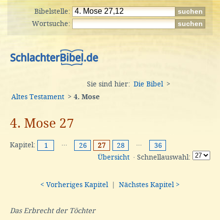
Bibelstelle:
Wortsuche:
Sie sind hier:
Die Bibel
>
Altes Testament
>
4. Mose
4. Mose 27
Kapitel:
···
···
1
26
27
28
36
Übersicht
· Schnellauswahl:
< Vorheriges Kapitel
|
Nächstes Kapitel >
Das Erbrecht der Töchter