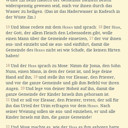
widerspenstig gewesen seid, mich vor ihnen durch das
Wasser zu heiligen. (Das ist das Haderwasser in Kadesch in
der Wüste Zin.)
15
Und Mose redete mit dem
Herrn
und sprach:
16
Der
Herr
,
der Gott, der allem Fleisch den Lebensodem gibt, wolle
einen Mann über die Gemeinde einsetzen,
17
der vor ihnen
aus- und einzieht und sie aus- und einführt, damit die
Gemeinde des
Herrn
nicht sei wie Schafe, die keinen Hirten
haben!
18
Und der
Herr
sprach zu Mose: Nimm dir Josua, den Sohn
Nuns, einen Mann, in dem der Geist ist, und lege deine
Hand auf ihn;
19
und stelle ihn vor Eleasar, den Priester,
und vor die ganze Gemeinde und gib ihm Befehl vor ihren
Augen.
20
Und lege von deiner Hoheit auf ihn, damit die
ganze Gemeinde der Kinder Israels ihm gehorsam ist.
21
Und er soll vor Eleasar, den Priester, treten; der soll für
ihn das Urteil der Urim erfragen vor dem
Herrn
. Nach
seiner Weisung sollen sie aus- und einziehen, er und alle
Kinder Israels mit ihm, die ganze Gemeinde!
22
Und Mose machte es, wie der
Herr
es ihm geboten hatte,