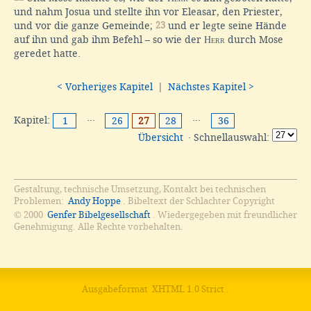
und nahm Josua und stellte ihn vor Eleasar, den Priester,
und vor die ganze Gemeinde;
23
und er legte seine Hände
auf ihn und gab ihm Befehl – so wie der
Herr
durch Mose
geredet hatte.
< Vorheriges Kapitel
|
Nächstes Kapitel >
Kapitel:
···
···
1
26
27
28
36
Übersicht
· Schnellauswahl:
Gestaltung, technische Umsetzung, Kontakt bei technischen
Problemen:
Andy Hoppe
. Bibeltext der Schlachter Copyright
© 2000
Genfer Bibelgesellschaft
. Wiedergegeben mit freundlicher
Genehmigung. Alle Rechte vorbehalten.
Ausgabeformat
XHTML 1.0 Strict
.