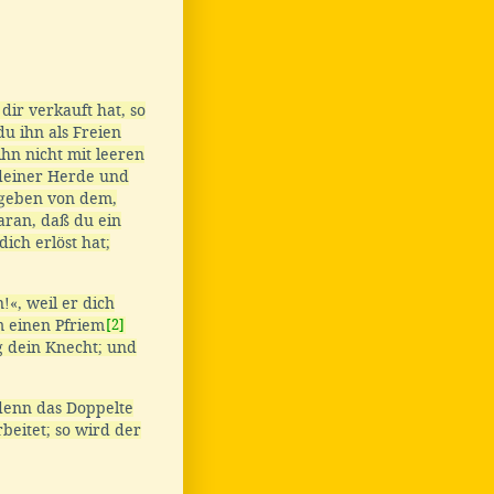
ir verkauft hat, so
du ihn als Freien
ihn nicht mit leeren
 deiner Herde und
 geben von dem,
ran, daß du ein
 dich erlöst hat;
!«, weil er dich
 einen Pfriem
[2]
g dein Knecht; und
; denn das Doppelte
beitet; so wird der