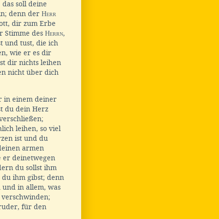
das soll deine
in; denn der
Herr
ott, dir zum Erbe
er Stimme des
Herrn
,
 und tust, die ich
en, wie er es dir
t dir nichts leihen
en nicht über dich
r in einem deiner
lst du dein Herz
verschließen;
ich leihen, so viel
zen ist und du
u deinen armen
e er deinetwegen
ern du sollst ihm
n du ihm gibst; denn
n und in allem, was
 verschwinden;
ruder, für den