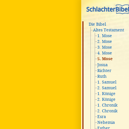
Die Bibel
Altes Testament
1. Mose
2. Mose
3. Mose
4. Mose
5. Mose
Josua
Richter
Ruth
1. Samuel
2. Samuel
1. Könige
2. Könige
1. Chronik
2. Chronik
Esra
Nehemia
Esther