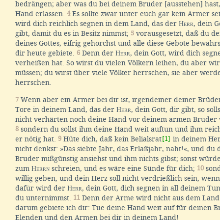
bedrängen; aber was du bei deinem Bruder [ausstehen] hast, 
Hand erlassen.
4
Es sollte zwar unter euch gar kein Armer se
wird dich reichlich segnen in dem Land, das der
Herr
, dein G
gibt, damit du es in Besitz nimmst;
5
vorausgesetzt, daß du d
deines Gottes, eifrig gehorchst und alle diese Gebote bewahrst
dir heute gebiete.
6
Denn der
Herr
, dein Gott, wird dich segn
verheißen hat. So wirst du vielen Völkern leihen, du aber wirs
müssen; du wirst über viele Völker herrschen, sie aber werd
herrschen.
7
Wenn aber ein Armer bei dir ist, irgendeiner deiner Brüde
Tore in deinem Land, das der
Herr
, dein Gott, dir gibt, so sol
nicht verhärten noch deine Hand vor deinem armen Bruder 
8
sondern du sollst ihm deine Hand weit auftun und ihm reichl
er nötig hat.
9
Hüte dich, daß kein Belialsrat
[1]
in deinem Her
nicht denkst: »Das siebte Jahr, das Erlaßjahr, naht!«, und d
Bruder mißgünstig ansiehst und ihm nichts gibst; sonst würd
zum
Herrn
schreien, und es wäre eine Sünde für dich;
10
sond
willig geben, und dein Herz soll nicht verdrießlich sein, wen
dafür wird der
Herr
, dein Gott, dich segnen in all deinem Tu
du unternimmst.
11
Denn der Arme wird nicht aus dem Land
darum gebiete ich dir: Tue deine Hand weit auf für deinen B
Elenden und den Armen bei dir in deinem Land!