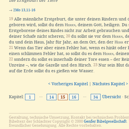
Die Erstgeburt der Tiere
→
2Mo 13,11-16
19
Alle männliche Erstgeburt, die unter deinen Rindern und 
geboren wird, sollst du dem
Herrn
, deinem Gott, heiligen. Du 
Erstgeborene deines Rindes nicht zur Arbeit gebrauchen un
deiner Schafe nicht scheren;
20
du sollst sie vor dem
Herrn
, d
du und dein Haus, Jahr für Jahr, an dem Ort, den der
Herr
er
21
Wenn das Tier aber einen Fehler hat, wenn es hinkt oder bl
einen schlimmen Fehler hat, so sollst du es dem
Herrn
, deinem
22
sondern du sollst es innerhalb deiner Tore essen – der Re
Unreine –, wie die Gazelle und den Hirsch.
23
Nur sein Blut da
auf die Erde sollst du es gießen wie Wasser.
< Vorheriges Kapitel
|
Nächstes Kapitel >
Kapitel:
···
···
Übersicht
· S
1
14
15
16
34
Gestaltung, technische Umsetzung, Kontakt bei technischen Proble
Bibeltext der Schlachter Copyright © 2000
Genfer Bibelgesellschaft
.
freundlicher Genehmigung. Alle Rechte vorbehalten.