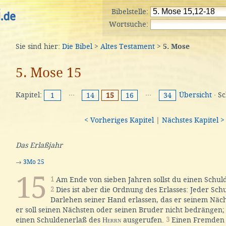
Bibelstelle:
Wortsuche:
Sie sind hier:
Die Bibel
>
Altes Testament
>
5. Mose
5. Mose 15
Kapitel:
···
···
Übersicht
· S
1
14
15
16
34
< Vorheriges Kapitel
|
Nächstes Kapitel >
Das Erlaßjahr
→
3Mo 25
15
1
Am Ende von sieben Jahren sollst du einen Schu
2
Dies ist aber die Ordnung des Erlasses: Jeder Schu
Darlehen seiner Hand erlassen, das er seinem Näch
er soll seinen Nächsten oder seinen Bruder nicht bedrängen
einen Schuldenerlaß des
Herrn
ausgerufen.
3
Einen Fremden 