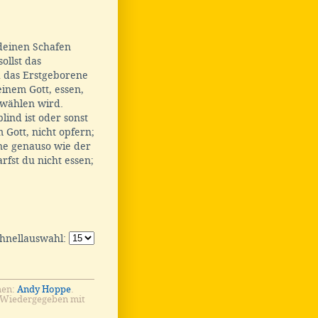
deinen Schafen
sollst das
d das Erstgeborene
einem Gott, essen,
wählen wird.
ind ist oder sonst
 Gott, nicht opfern;
ine genauso wie der
rfst du nicht essen;
chnellauswahl:
men:
Andy Hoppe
.
 Wiedergegeben mit