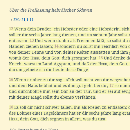
Über die Freilassung hebräischer Sklaven
→
2Mo 21,1-11
12
Wenn dein Bruder, ein Hebräer oder eine Hebräerin, sich d
soll er dir sechs Jahre lang dienen, und im siebten Jahr sollst 
entlassen.
13
Und wenn du ihn als Freien entläßt, so sollst du 
Händen ziehen lassen;
14
sondern du sollst ihn reichlich von
von deiner Tenne und von deiner Kelter ausstatten und ihm
womit der
Herr
, dein Gott, dich gesegnet hat.
15
Und denke da
Knecht warst im Land Ägypten, und daß der
Herr
, dein Gott,
darum gebiete ich dir heute diese Dinge.
16
Wenn er aber zu dir sagt: »Ich will nicht von dir wegziehen
und dein Haus liebhat und es ihm gut geht bei dir,
17
so nimm
und durchbohre ihm sein Ohr an der Tür, und er sei auf ewi
mit deiner Magd sollst du ebenso verfahren.
18
Es soll dir nicht schwer fallen, ihn als Freien zu entlassen
des Lohnes eines Tagelöhners hat er dir sechs Jahre lang erar
Herr
, dein Gott, dich segnen in allem, was du tust.