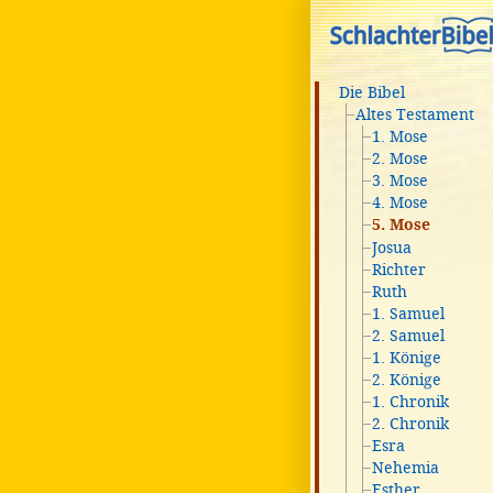
Die Bibel
Altes Testament
1. Mose
2. Mose
3. Mose
4. Mose
5. Mose
Josua
Richter
Ruth
1. Samuel
2. Samuel
1. Könige
2. Könige
1. Chronik
2. Chronik
Esra
Nehemia
Esther