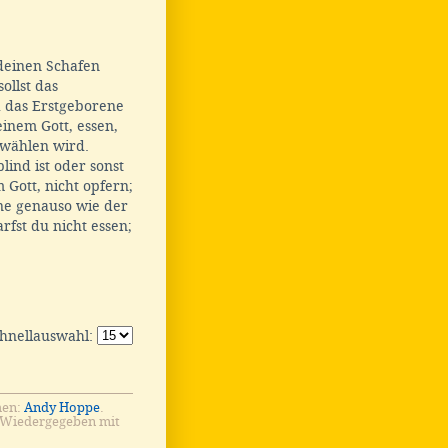
deinen Schafen
sollst das
d das Erstgeborene
einem Gott, essen,
wählen wird.
ind ist oder sonst
 Gott, nicht opfern;
ine genauso wie der
rfst du nicht essen;
chnellauswahl:
men:
Andy Hoppe
.
 Wiedergegeben mit