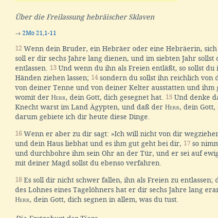
Über die Freilassung hebräischer Sklaven
→
2Mo 21,1-11
12
Wenn dein Bruder, ein Hebräer oder eine Hebräerin, sich d
soll er dir sechs Jahre lang dienen, und im siebten Jahr sollst 
entlassen.
13
Und wenn du ihn als Freien entläßt, so sollst du 
Händen ziehen lassen;
14
sondern du sollst ihn reichlich von
von deiner Tenne und von deiner Kelter ausstatten und ihm
womit der
Herr
, dein Gott, dich gesegnet hat.
15
Und denke da
Knecht warst im Land Ägypten, und daß der
Herr
, dein Gott,
darum gebiete ich dir heute diese Dinge.
16
Wenn er aber zu dir sagt: »Ich will nicht von dir wegziehen
und dein Haus liebhat und es ihm gut geht bei dir,
17
so nimm
und durchbohre ihm sein Ohr an der Tür, und er sei auf ewi
mit deiner Magd sollst du ebenso verfahren.
18
Es soll dir nicht schwer fallen, ihn als Freien zu entlassen
des Lohnes eines Tagelöhners hat er dir sechs Jahre lang erar
Herr
, dein Gott, dich segnen in allem, was du tust.