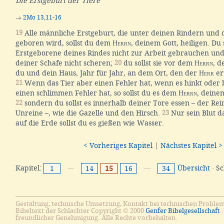
Die Erstgeburt der Tiere
→
2Mo 13,11-16
19
Alle männliche Erstgeburt, die unter deinen Rindern und 
geboren wird, sollst du dem
Herrn
, deinem Gott, heiligen. Du 
Erstgeborene deines Rindes nicht zur Arbeit gebrauchen un
deiner Schafe nicht scheren;
20
du sollst sie vor dem
Herrn
, d
du und dein Haus, Jahr für Jahr, an dem Ort, den der
Herr
er
21
Wenn das Tier aber einen Fehler hat, wenn es hinkt oder bl
einen schlimmen Fehler hat, so sollst du es dem
Herrn
, deinem
22
sondern du sollst es innerhalb deiner Tore essen – der Re
Unreine –, wie die Gazelle und den Hirsch.
23
Nur sein Blut da
auf die Erde sollst du es gießen wie Wasser.
< Vorheriges Kapitel
|
Nächstes Kapitel >
Kapitel:
···
···
Übersicht
· S
1
14
15
16
34
Gestaltung, technische Umsetzung, Kontakt bei technischen Proble
Bibeltext der Schlachter Copyright © 2000
Genfer Bibelgesellschaft
.
freundlicher Genehmigung. Alle Rechte vorbehalten.