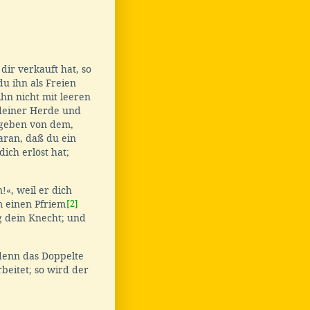
ir verkauft hat, so
du ihn als Freien
ihn nicht mit leeren
 deiner Herde und
 geben von dem,
ran, daß du ein
 dich erlöst hat;
!«, weil er dich
 einen Pfriem
[2]
g dein Knecht; und
; denn das Doppelte
beitet; so wird der