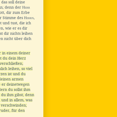
das soll deine
in; denn der
Herr
ott, dir zum Erbe
er Stimme des
Herrn
,
 und tust, die ich
en, wie er es dir
t dir nichts leihen
en nicht über dich
r in einem deiner
lst du dein Herz
verschließen;
ich leihen, so viel
zen ist und du
u deinen armen
e er deinetwegen
ern du sollst ihm
n du ihm gibst; denn
n und in allem, was
 verschwinden;
ruder, für den