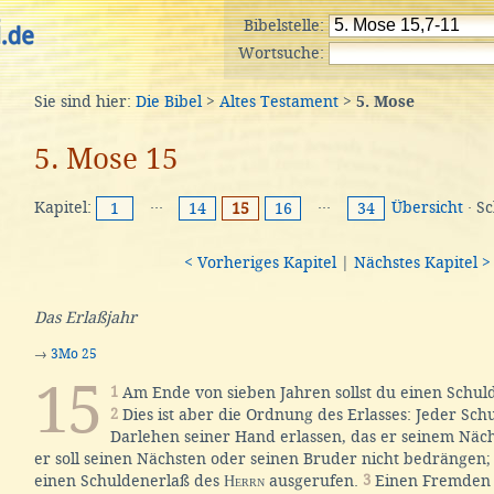
Bibelstelle:
Wortsuche:
Sie sind hier:
Die Bibel
>
Altes Testament
>
5. Mose
5. Mose 15
Kapitel:
···
···
Übersicht
· S
1
14
15
16
34
< Vorheriges Kapitel
|
Nächstes Kapitel >
Das Erlaßjahr
→
3Mo 25
15
1
Am Ende von sieben Jahren sollst du einen Schu
2
Dies ist aber die Ordnung des Erlasses: Jeder Schu
Darlehen seiner Hand erlassen, das er seinem Näch
er soll seinen Nächsten oder seinen Bruder nicht bedrängen
einen Schuldenerlaß des
Herrn
ausgerufen.
3
Einen Fremden 