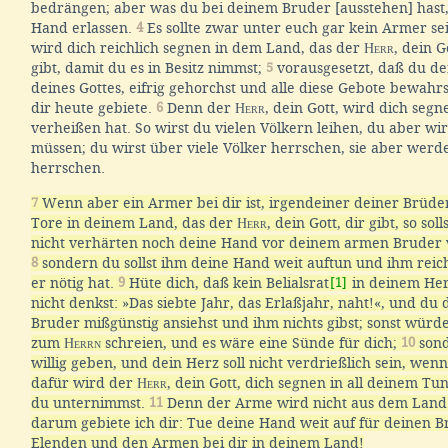
bedrängen; aber was du bei deinem Bruder [ausstehen] hast, 
Hand erlassen.
4
Es sollte zwar unter euch gar kein Armer se
wird dich reichlich segnen in dem Land, das der
Herr
, dein G
gibt, damit du es in Besitz nimmst;
5
vorausgesetzt, daß du d
deines Gottes, eifrig gehorchst und alle diese Gebote bewahrst
dir heute gebiete.
6
Denn der
Herr
, dein Gott, wird dich segn
verheißen hat. So wirst du vielen Völkern leihen, du aber wirs
müssen; du wirst über viele Völker herrschen, sie aber werd
herrschen.
7
Wenn aber ein Armer bei dir ist, irgendeiner deiner Brüde
Tore in deinem Land, das der
Herr
, dein Gott, dir gibt, so sol
nicht verhärten noch deine Hand vor deinem armen Bruder 
8
sondern du sollst ihm deine Hand weit auftun und ihm reichl
er nötig hat.
9
Hüte dich, daß kein Belialsrat
[1]
in deinem Her
nicht denkst: »Das siebte Jahr, das Erlaßjahr, naht!«, und d
Bruder mißgünstig ansiehst und ihm nichts gibst; sonst würd
zum
Herrn
schreien, und es wäre eine Sünde für dich;
10
sond
willig geben, und dein Herz soll nicht verdrießlich sein, wen
dafür wird der
Herr
, dein Gott, dich segnen in all deinem Tu
du unternimmst.
11
Denn der Arme wird nicht aus dem Land
darum gebiete ich dir: Tue deine Hand weit auf für deinen B
Elenden und den Armen bei dir in deinem Land!