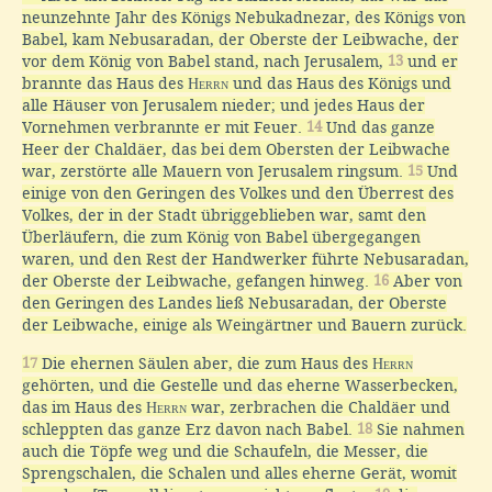
neunzehnte Jahr des Königs Nebukadnezar, des Königs von
Babel, kam Nebusaradan, der Oberste der Leibwache, der
vor dem König von Babel stand, nach Jerusalem,
13
und er
brannte das Haus des
Herrn
und das Haus des Königs und
alle Häuser von Jerusalem nieder; und jedes Haus der
Vornehmen verbrannte er mit Feuer.
14
Und das ganze
Heer der Chaldäer, das bei dem Obersten der Leibwache
war, zerstörte alle Mauern von Jerusalem ringsum.
15
Und
einige von den Geringen des Volkes und den Überrest des
Volkes, der in der Stadt übriggeblieben war, samt den
Überläufern, die zum König von Babel übergegangen
waren, und den Rest der Handwerker führte Nebusaradan,
der Oberste der Leibwache, gefangen hinweg.
16
Aber von
den Geringen des Landes ließ Nebusaradan, der Oberste
der Leibwache, einige als Weingärtner und Bauern zurück.
17
Die ehernen Säulen aber, die zum Haus des
Herrn
gehörten, und die Gestelle und das eherne Wasserbecken,
das im Haus des
Herrn
war, zerbrachen die Chaldäer und
schleppten das ganze Erz davon nach Babel.
18
Sie nahmen
auch die Töpfe weg und die Schaufeln, die Messer, die
Sprengschalen, die Schalen und alles eherne Gerät, womit