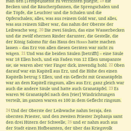
man den [Tempel]dienst zu verrichten pflegte;
19
die
Becken und die Räucherpfannen, die Sprengschalen und
die Töpfe, die Leuchter und die Schalen und die
Opferschalen; alles, was aus reinem Gold war, und alles,
was aus reinem Silber war, das nahm der Oberste der
Leibwache weg.
20
Die zwei Säulen, das eine Wasserbecken
und die zwölf ehernen Rinder darunter, die Gestelle, die
der König Salomo für das Haus des
Herrn
hatte machen
lassen – das Erz von allen diesen Geräten war nicht zu
wägen.
21
Und was die beiden Säulen [betrifft] – eine Säule
war 18 Ellen hoch, und ein Faden von 12 Ellen umspannte
sie; sie waren aber vier Finger dick, inwendig hohl.
22
Oben
darauf war ein Kapitell aus Erz, und die Höhe des einen
Kapitells betrug 5 Ellen; und ein Geflecht mit Granatäpfeln
war an dem Kapitell ringsum, alles aus Erz; ganz gleich war
auch die andere Säule und hatte auch Granatäpfel.
23
Es
waren 96 Granatäpfel nach den [vier] Windrichtungen
verteilt, im ganzen waren es 100 in dem Geflecht ringsum.
24
Und der Oberste der Leibwache nahm Seraja, den
obersten Priester, und den zweiten Priester Zephanja samt
den drei Hütern der Schwelle;
25
und er nahm auch aus
der Stadt einen Hofbeamten, der über das Kriegsvolk