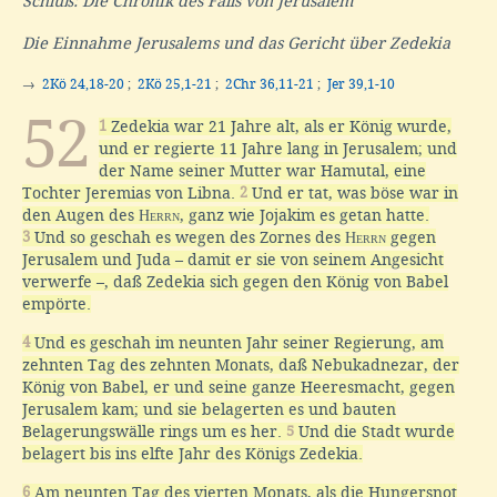
Schluß: Die Chronik des Falls von Jerusalem
Die Einnahme Jerusalems und das Gericht über Zedekia
→
2Kö 24,18-20
;
2Kö 25,1-21
;
2Chr 36,11-21
;
Jer 39,1-10
52
1
Zedekia war 21 Jahre alt, als er König wurde,
und er regierte 11 Jahre lang in Jerusalem; und
der Name seiner Mutter war Hamutal, eine
Tochter Jeremias von Libna.
2
Und er tat, was böse war in
den Augen des
Herrn
, ganz wie Jojakim es getan hatte.
3
Und so geschah es wegen des Zornes des
Herrn
gegen
Jerusalem und Juda – damit er sie von seinem Angesicht
verwerfe –, daß Zedekia sich gegen den König von Babel
empörte.
4
Und es geschah im neunten Jahr seiner Regierung, am
zehnten Tag des zehnten Monats, daß Nebukadnezar, der
König von Babel, er und seine ganze Heeresmacht, gegen
Jerusalem kam; und sie belagerten es und bauten
Belagerungswälle rings um es her.
5
Und die Stadt wurde
belagert bis ins elfte Jahr des Königs Zedekia.
6
Am neunten Tag des vierten Monats, als die Hungersnot