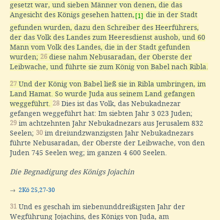
gesetzt war, und sieben Männer von denen, die das
Angesicht des Königs gesehen hatten,
die in der Stadt
[1]
gefunden wurden, dazu den Schreiber des Heerführers,
der das Volk des Landes zum Heeresdienst aushob, und 60
Mann vom Volk des Landes, die in der Stadt gefunden
wurden;
26
diese nahm Nebusaradan, der Oberste der
Leibwache, und führte sie zum König von Babel nach Ribla.
27
Und der König von Babel ließ sie in Ribla umbringen, im
Land Hamat. So wurde Juda aus seinem Land gefangen
weggeführt.
28
Dies ist das Volk, das Nebukadnezar
gefangen weggeführt hat: Im siebten Jahr 3 023 Juden;
29
im achtzehnten Jahr Nebukadnezars aus Jerusalem 832
Seelen;
30
im dreiundzwanzigsten Jahr Nebukadnezars
führte Nebusaradan, der Oberste der Leibwache, von den
Juden 745 Seelen weg; im ganzen 4 600 Seelen.
Die Begnadigung des Königs Jojachin
→
2Kö 25,27-30
31
Und es geschah im siebenunddreißigsten Jahr der
Wegführung Jojachins, des Königs von Juda, am