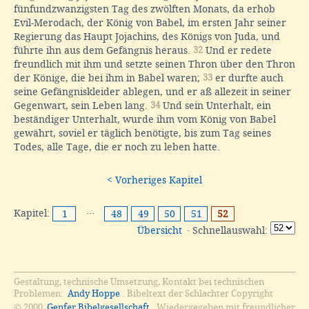
fünfundzwanzigsten Tag des zwölften Monats, da erhob
Evil-Merodach, der König von Babel, im ersten Jahr seiner
Regierung das Haupt Jojachins, des Königs von Juda, und
führte ihn aus dem Gefängnis heraus.
32
Und er redete
freundlich mit ihm und setzte seinen Thron über den Thron
der Könige, die bei ihm in Babel waren;
33
er durfte auch
seine Gefängniskleider ablegen, und er aß allezeit in seiner
Gegenwart, sein Leben lang.
34
Und sein Unterhalt, ein
beständiger Unterhalt, wurde ihm vom König von Babel
gewährt, soviel er täglich benötigte, bis zum Tag seines
Todes, alle Tage, die er noch zu leben hatte.
< Vorheriges Kapitel
Kapitel:
···
1
48
49
50
51
52
Übersicht
· Schnellauswahl:
Gestaltung, technische Umsetzung, Kontakt bei technischen
Problemen:
Andy Hoppe
. Bibeltext der Schlachter Copyright
© 2000
Genfer Bibelgesellschaft
. Wiedergegeben mit freundlicher