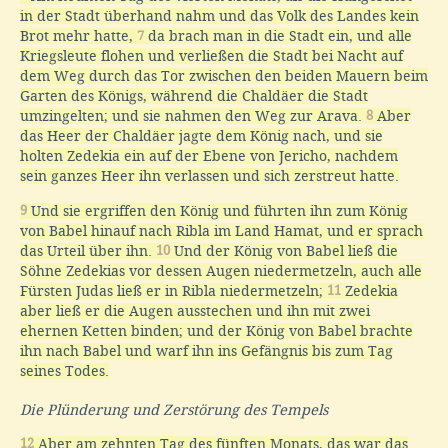
in der Stadt überhand nahm und das Volk des Landes kein
Brot mehr hatte,
7
da brach man in die Stadt ein, und alle
Kriegsleute flohen und verließen die Stadt bei Nacht auf
dem Weg durch das Tor zwischen den beiden Mauern beim
Garten des Königs, während die Chaldäer die Stadt
umzingelten; und sie nahmen den Weg zur Arava.
8
Aber
das Heer der Chaldäer jagte dem König nach, und sie
holten Zedekia ein auf der Ebene von Jericho, nachdem
sein ganzes Heer ihn verlassen und sich zerstreut hatte.
9
Und sie ergriffen den König und führten ihn zum König
von Babel hinauf nach Ribla im Land Hamat, und er sprach
das Urteil über ihn.
10
Und der König von Babel ließ die
Söhne Zedekias vor dessen Augen niedermetzeln, auch alle
Fürsten Judas ließ er in Ribla niedermetzeln;
11
Zedekia
aber ließ er die Augen ausstechen und ihn mit zwei
ehernen Ketten binden; und der König von Babel brachte
ihn nach Babel und warf ihn ins Gefängnis bis zum Tag
seines Todes.
Die Plünderung und Zerstörung des Tempels
12
Aber am zehnten Tag des fünften Monats, das war das