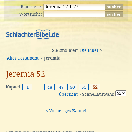
Bibelstelle:
Wortsuche:
Sie sind hier:
Die Bibel
>
Altes Testament
>
Jeremia
Jeremia 52
Kapitel:
···
1
48
49
50
51
52
Übersicht
· Schnellauswahl:
< Vorheriges Kapitel