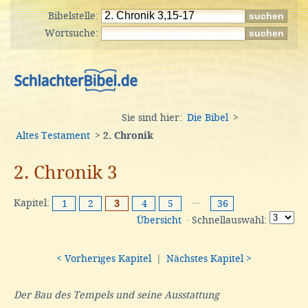
Bibelstelle:
Wortsuche:
Sie sind hier:
Die Bibel
>
Altes Testament
>
2. Chronik
2. Chronik 3
Kapitel:
···
1
2
3
4
5
36
Übersicht
· Schnellauswahl:
< Vorheriges Kapitel
|
Nächstes Kapitel >
Der Bau des Tempels und seine Ausstattung