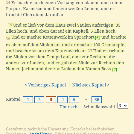
14
Er machte auch einen Vorhang von blauem und rotem
Purpur, Karmesin und feinem weißen Leinen, und er
brachte Cherubim darauf an.
15
Und er ließ vor dem Haus zwei Säulen anfertigen, 35
Ellen hoch, und oben darauf ein Kapitell, 5 Ellen hoch.
Und er machte Kettenwerk im Sprachort
und brachte
[6]
16
es oben auf den Säulen an, und er machte 100 Granatäpfel
und brachte sie an dem Kettenwerk an.
17
Und er richtete
die Säulen vor dem Tempel auf, eine zur Rechten, die
andere zur Linken; und er gab der Säule zur Rechten den
Namen Jachin und der zur Linken den Namen Boas.
[7]
< Vorheriges Kapitel
|
Nächstes Kapitel >
Kapitel:
···
1
2
3
4
5
36
Übersicht
· Schnellauswahl:
Gestaltung, technische Umsetzung, Kontakt bei technischen