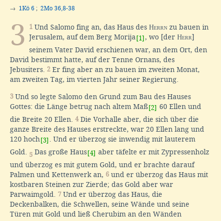
→
1Kö 6
;
2Mo 36,8-38
3
1
Und Salomo fing an, das Haus des
Herrn
zu bauen in
Jerusalem, auf dem Berg Morija
, wo [der
Herr
]
[1]
seinem Vater David erschienen war, an dem Ort, den
David bestimmt hatte, auf der Tenne Ornans, des
Jebusiters.
2
Er fing aber an zu bauen im zweiten Monat,
am zweiten Tag, im vierten Jahr seiner Regierung.
3
Und so legte Salomo den Grund zum Bau des Hauses
Gottes: die Länge betrug nach altem Maß
60 Ellen und
[2]
die Breite 20 Ellen.
4
Die Vorhalle aber, die sich über die
ganze Breite des Hauses erstreckte, war 20 Ellen lang und
120 hoch
. Und er überzog sie inwendig mit lauterem
[3]
Gold.
Das große Haus
aber täfelte er mit Zypressenholz
[4]
5
und überzog es mit gutem Gold, und er brachte darauf
Palmen und Kettenwerk an,
6
und er überzog das Haus mit
kostbaren Steinen zur Zierde; das Gold aber war
Parwaimgold.
7
Und er überzog das Haus, die
Deckenbalken, die Schwellen, seine Wände und seine
Türen mit Gold und ließ Cherubim an den Wänden