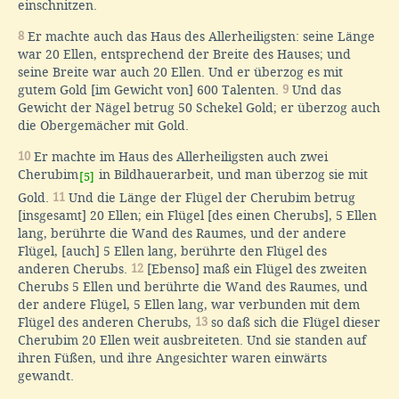
einschnitzen.
8
Er machte auch das Haus des Allerheiligsten: seine Länge
war 20 Ellen, entsprechend der Breite des Hauses; und
seine Breite war auch 20 Ellen. Und er überzog es mit
gutem Gold [im Gewicht von] 600 Talenten.
9
Und das
Gewicht der Nägel betrug 50 Schekel Gold; er überzog auch
die Obergemächer mit Gold.
10
Er machte im Haus des Allerheiligsten auch zwei
Cherubim
in Bildhauerarbeit, und man überzog sie mit
[5]
Gold.
11
Und die Länge der Flügel der Cherubim betrug
[insgesamt] 20 Ellen; ein Flügel [des einen Cherubs], 5 Ellen
lang, berührte die Wand des Raumes, und der andere
Flügel, [auch] 5 Ellen lang, berührte den Flügel des
anderen Cherubs.
12
[Ebenso] maß ein Flügel des zweiten
Cherubs 5 Ellen und berührte die Wand des Raumes, und
der andere Flügel, 5 Ellen lang, war verbunden mit dem
Flügel des anderen Cherubs,
13
so daß sich die Flügel dieser
Cherubim 20 Ellen weit ausbreiteten. Und sie standen auf
ihren Füßen, und ihre Angesichter waren einwärts
gewandt.