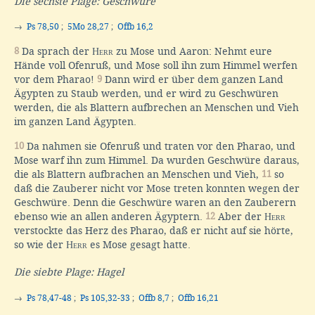
Die sechste Plage: Geschwüre
→
Ps 78,50
;
5Mo 28,27
;
Offb 16,2
8
Da sprach der
Herr
zu Mose und Aaron: Nehmt eure
Hände voll Ofenruß, und Mose soll ihn zum Himmel werfen
vor dem Pharao!
9
Dann wird er über dem ganzen Land
Ägypten zu Staub werden, und er wird zu Geschwüren
werden, die als Blattern aufbrechen an Menschen und Vieh
im ganzen Land Ägypten.
10
Da nahmen sie Ofenruß und traten vor den Pharao, und
Mose warf ihn zum Himmel. Da wurden Geschwüre daraus,
die als Blattern aufbrachen an Menschen und Vieh,
11
so
daß die Zauberer nicht vor Mose treten konnten wegen der
Geschwüre. Denn die Geschwüre waren an den Zauberern
ebenso wie an allen anderen Ägyptern.
12
Aber der
Herr
verstockte das Herz des Pharao, daß er nicht auf sie hörte,
so wie der
Herr
es Mose gesagt hatte.
Die siebte Plage: Hagel
→
Ps 78,47-48
;
Ps 105,32-33
;
Offb 8,7
;
Offb 16,21