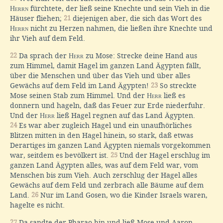
Herrn
fürchtete, der ließ seine Knechte und sein Vieh in die
Häuser fliehen;
21
diejenigen aber, die sich das Wort des
Herrn
nicht zu Herzen nahmen, die ließen ihre Knechte und
ihr Vieh auf dem Feld.
22
Da sprach der
Herr
zu Mose: Strecke deine Hand aus
zum Himmel, damit Hagel im ganzen Land Ägypten fällt,
über die Menschen und über das Vieh und über alles
Gewächs auf dem Feld im Land Ägypten!
23
So streckte
Mose seinen Stab zum Himmel. Und der
Herr
ließ es
donnern und hageln, daß das Feuer zur Erde niederfuhr.
Und der
Herr
ließ Hagel regnen auf das Land Ägypten.
24
Es war aber zugleich Hagel und ein unaufhörliches
Blitzen mitten in den Hagel hinein, so stark, daß etwas
Derartiges im ganzen Land Ägypten niemals vorgekommen
war, seitdem es bevölkert ist.
25
Und der Hagel erschlug im
ganzen Land Ägypten alles, was auf dem Feld war, vom
Menschen bis zum Vieh. Auch zerschlug der Hagel alles
Gewächs auf dem Feld und zerbrach alle Bäume auf dem
Land.
26
Nur im Land Gosen, wo die Kinder Israels waren,
hagelte es nicht.
27
Da sandte der Pharao hin und ließ Mose und Aaron