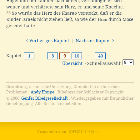
Hagel und der Donner nachließen, versündigte er sich
weiter und verhärtete sein Herz, er und seine Knechte.
35
So wurde das Herz des Pharao verstockt, daß er die
Kinder Israels nicht ziehen ließ, so wie der
Herr
durch Mose
geredet hatte.
< Vorheriges Kapitel
|
Nächstes Kapitel >
Kapitel:
···
···
1
8
9
10
40
Übersicht
· Schnellauswahl:
Gestaltung, technische Umsetzung, Kontakt bei technischen
Problemen:
Andy Hoppe
. Bibeltext der Schlachter Copyright
© 2000
Genfer Bibelgesellschaft
. Wiedergegeben mit freundlicher
Genehmigung. Alle Rechte vorbehalten.
Ausgabeformat
XHTML 1.0 Strict
.