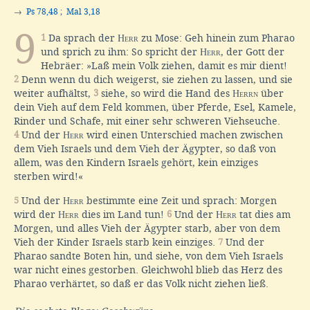
→
Ps 78,48
;
Mal 3,18
9
1
Da sprach der
Herr
zu Mose: Geh hinein zum Pharao
und sprich zu ihm: So spricht der
Herr
, der Gott der
Hebräer: »Laß mein Volk ziehen, damit es mir dient!
2
Denn wenn du dich weigerst, sie ziehen zu lassen, und sie
weiter aufhältst,
3
siehe, so wird die Hand des
Herrn
über
dein Vieh auf dem Feld kommen, über Pferde, Esel, Kamele,
Rinder und Schafe, mit einer sehr schweren Viehseuche.
4
Und der
Herr
wird einen Unterschied machen zwischen
dem Vieh Israels und dem Vieh der Ägypter, so daß von
allem, was den Kindern Israels gehört, kein einziges
sterben wird!«
5
Und der
Herr
bestimmte eine Zeit und sprach: Morgen
wird der
Herr
dies im Land tun!
6
Und der
Herr
tat dies am
Morgen, und alles Vieh der Ägypter starb, aber von dem
Vieh der Kinder Israels starb kein einziges.
7
Und der
Pharao sandte Boten hin, und siehe, von dem Vieh Israels
war nicht eines gestorben. Gleichwohl blieb das Herz des
Pharao verhärtet, so daß er das Volk nicht ziehen ließ.