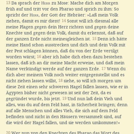
13
Da sprach der
Herr
zu Mose: Mache dich am Morgen
früh auf und tritt vor den Pharao und sprich zu ihm: So
spricht der
Herr
, der Gott der Hebräer: »Laß mein Volk
ziehen, damit es mir dient!
14
Sonst will ich diesmal alle
meine Plagen gegen dein Herz richten und gegen deine
Knechte und gegen dein Volk, damit du erkennst, daß auf
der ganzen Erde nicht meinesgleichen ist.
15
Denn ich hätte
meine Hand schon ausstrecken und dich und dein Volk mit
der Pest schlagen können, daß du von der Erde vertilgt
worden wärst;
16
aber ich habe dich eben dazu bestehen
lassen, daß ich an dir meine Macht erweise, und daß mein
Name verkündigt werde auf der ganzen Erde.
17
Wenn du
dich aber meinem Volk noch weiter entgegenstellst und es
nicht ziehen lassen willst,
18
siehe, so will ich morgen um
diese Zeit einen sehr schweren Hagel fallen lassen, wie er in
Ägypten bisher nicht gewesen ist seit der Zeit, da es
gegründet wurde, bis jetzt.
19
Und nun laß dein Vieh und
alles, was du auf dem Feld hast, in Sicherheit bringen; denn
auf alle Menschen und alles Vieh, die sich auf dem Feld
befinden und nicht in den Häusern versammelt sind, auf
die wird der Hagel fallen, und sie werden umkommen!«
20
Wer nun von den Knechten des Pharao das Wort des