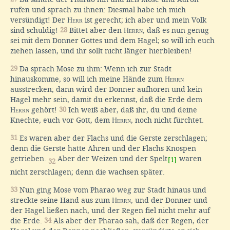
rufen und sprach zu ihnen: Diesmal habe ich mich
versündigt! Der
Herr
ist gerecht; ich aber und mein Volk
sind schuldig!
28
Bittet aber den
Herrn
, daß es nun genug
sei mit dem Donner Gottes und dem Hagel; so will ich euch
ziehen lassen, und ihr sollt nicht länger hierbleiben!
29
Da sprach Mose zu ihm: Wenn ich zur Stadt
hinauskomme, so will ich meine Hände zum
Herrn
ausstrecken; dann wird der Donner aufhören und kein
Hagel mehr sein, damit du erkennst, daß die Erde dem
Herrn
gehört!
30
Ich weiß aber, daß ihr, du und deine
Knechte, euch vor Gott, dem
Herrn
, noch nicht fürchtet.
31
Es waren aber der Flachs und die Gerste zerschlagen;
denn die Gerste hatte Ähren und der Flachs Knospen
getrieben.
Aber der Weizen und der Spelt
waren
[1]
32
nicht zerschlagen; denn die wachsen später.
33
Nun ging Mose vom Pharao weg zur Stadt hinaus und
streckte seine Hand aus zum
Herrn
, und der Donner und
der Hagel ließen nach, und der Regen fiel nicht mehr auf
die Erde.
34
Als aber der Pharao sah, daß der Regen, der