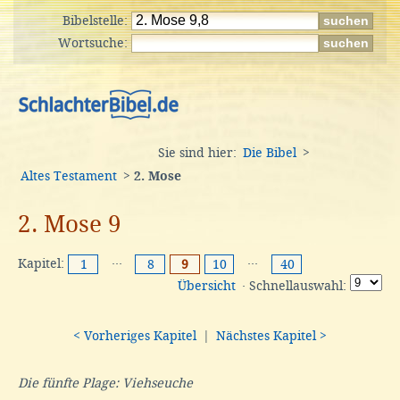
Bibelstelle:
Wortsuche:
Sie sind hier:
Die Bibel
>
Altes Testament
>
2. Mose
2. Mose 9
Kapitel:
···
···
1
8
9
10
40
Übersicht
· Schnellauswahl:
< Vorheriges Kapitel
|
Nächstes Kapitel >
Die fünfte Plage: Viehseuche