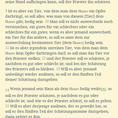
seine Hand aufbringen kann, soll der Priester ihn schätzen.
9
Ist es aber ein Tier, von dem man dem
Herrn
ein Opfer
darbringt, so soll alles, was man von diesem [Tier] dem
Herrn
gibt, heilig sein.
10
Man soll es nicht auswechseln noch
vertauschen, ein gutes für ein schlechtes oder ein
schlechtes für ein gutes; wenn es aber jemand auswechselt,
ein Tier für das andere, so soll es samt dem zur
Auswechslung bestimmten Tier [dem
Herrn]
heilig sein.
11
Ist es aber irgendein unreines Tier, von dem man dem
Herrn
kein Opfer darbringen darf, so soll man das Tier vor
den Priester stellen;
12
und der Priester soll es schätzen, je
nachdem es gut oder schlecht ist; und bei der Schätzung
des Priesters soll es bleiben.
13
Will es aber jemand
unbedingt wieder auslösen, so soll er den fünften Teil
deiner Schätzung dazugeben.
Wenn jemand sein Haus als dem
Herrn
heilig weiht
, so
[1]
14
soll es der Priester schätzen, je nachdem es gut oder
schlecht ist; und wie es der Priester schätzt, so soll es gelten.
15
Will es aber derjenige auslösen, der es geweiht hat, so
soll er den fünften Teil der Schätzungssumme dazugeben;
dann gehört es ihm.