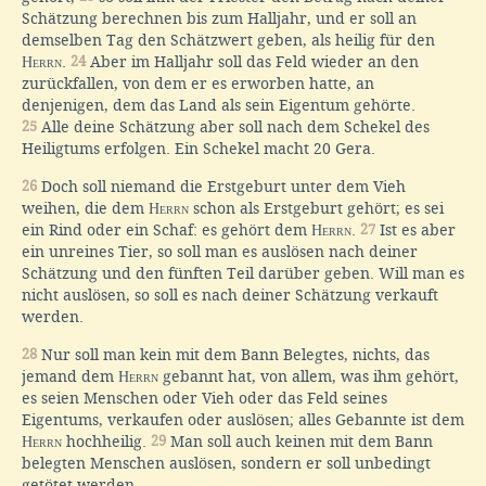
Schätzung berechnen bis zum Halljahr, und er soll an
demselben Tag den Schätzwert geben, als heilig für den
Herrn
.
24
Aber im Halljahr soll das Feld wieder an den
zurückfallen, von dem er es erworben hatte, an
denjenigen, dem das Land als sein Eigentum gehörte.
25
Alle deine Schätzung aber soll nach dem Schekel des
Heiligtums erfolgen. Ein Schekel macht 20 Gera.
26
Doch soll niemand die Erstgeburt unter dem Vieh
weihen, die dem
Herrn
schon als Erstgeburt gehört; es sei
ein Rind oder ein Schaf: es gehört dem
Herrn
.
27
Ist es aber
ein unreines Tier, so soll man es auslösen nach deiner
Schätzung und den fünften Teil darüber geben. Will man es
nicht auslösen, so soll es nach deiner Schätzung verkauft
werden.
28
Nur soll man kein mit dem Bann Belegtes, nichts, das
jemand dem
Herrn
gebannt hat, von allem, was ihm gehört,
es seien Menschen oder Vieh oder das Feld seines
Eigentums, verkaufen oder auslösen; alles Gebannte ist dem
Herrn
hochheilig.
29
Man soll auch keinen mit dem Bann
belegten Menschen auslösen, sondern er soll unbedingt
getötet werden.