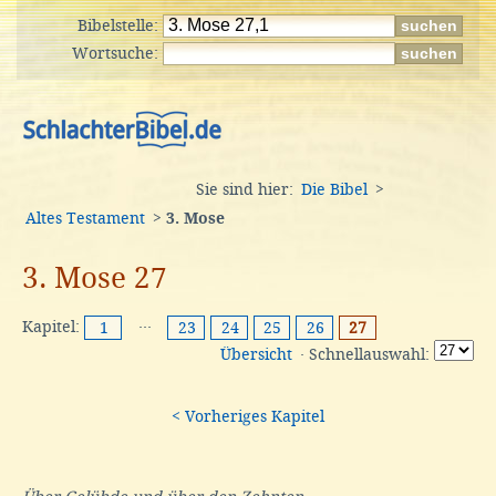
Bibelstelle:
Wortsuche:
Sie sind hier:
Die Bibel
>
Altes Testament
>
3. Mose
3. Mose 27
Kapitel:
···
1
23
24
25
26
27
Übersicht
· Schnellauswahl:
< Vorheriges Kapitel