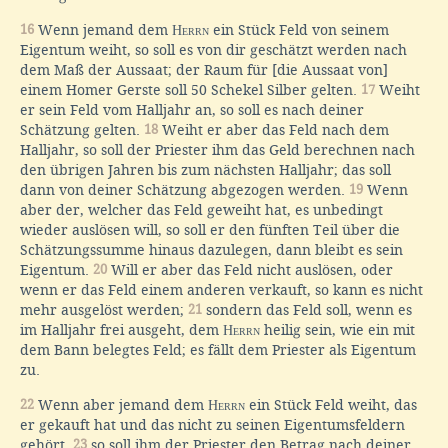
16
Wenn jemand dem
Herrn
ein Stück Feld von seinem
Eigentum weiht, so soll es von dir geschätzt werden nach
dem Maß der Aussaat; der Raum für [die Aussaat von]
einem Homer Gerste soll 50 Schekel Silber gelten.
17
Weiht
er sein Feld vom Halljahr an, so soll es nach deiner
Schätzung gelten.
18
Weiht er aber das Feld nach dem
Halljahr, so soll der Priester ihm das Geld berechnen nach
den übrigen Jahren bis zum nächsten Halljahr; das soll
dann von deiner Schätzung abgezogen werden.
19
Wenn
aber der, welcher das Feld geweiht hat, es unbedingt
wieder auslösen will, so soll er den fünften Teil über die
Schätzungssumme hinaus dazulegen, dann bleibt es sein
Eigentum.
20
Will er aber das Feld nicht auslösen, oder
wenn er das Feld einem anderen verkauft, so kann es nicht
mehr ausgelöst werden;
21
sondern das Feld soll, wenn es
im Halljahr frei ausgeht, dem
Herrn
heilig sein, wie ein mit
dem Bann belegtes Feld; es fällt dem Priester als Eigentum
zu.
22
Wenn aber jemand dem
Herrn
ein Stück Feld weiht, das
er gekauft hat und das nicht zu seinen Eigentumsfeldern
gehört,
23
so soll ihm der Priester den Betrag nach deiner