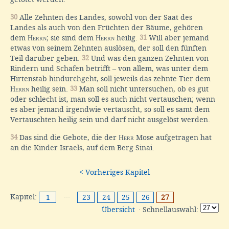
30
Alle Zehnten des Landes, sowohl von der Saat des
Landes als auch von den Früchten der Bäume, gehören
dem
Herrn
; sie sind dem
Herrn
heilig.
31
Will aber jemand
etwas von seinem Zehnten auslösen, der soll den fünften
Teil darüber geben.
32
Und was den ganzen Zehnten von
Rindern und Schafen betrifft
–
von allem, was unter dem
Hirtenstab hindurchgeht, soll jeweils das zehnte Tier dem
Herrn
heilig sein.
33
Man soll nicht untersuchen, ob es gut
oder schlecht ist, man soll es auch nicht vertauschen; wenn
es aber jemand irgendwie vertauscht, so soll es samt dem
Vertauschten heilig sein und darf nicht ausgelöst werden.
34
Das sind die Gebote, die der
Herr
Mose aufgetragen hat
an die Kinder Israels, auf dem Berg Sinai.
< Vorheriges Kapitel
Kapitel:
···
1
23
24
25
26
27
Übersicht
· Schnellauswahl: