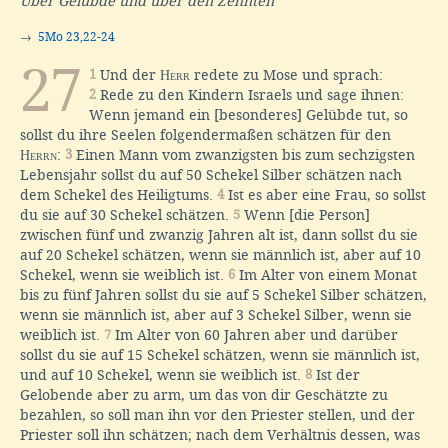
Über Gelübde und über den Zehnten
→
5Mo 23,22-24
27
1
Und der
Herr
redete zu Mose und sprach:
2
Rede zu den Kindern Israels und sage ihnen:
Wenn jemand ein [besonderes] Gelübde tut, so
sollst du ihre Seelen folgendermaßen schätzen für den
Herrn
:
3
Einen Mann vom zwanzigsten bis zum sechzigsten
Lebensjahr sollst du auf 50 Schekel Silber schätzen nach
dem Schekel des Heiligtums.
4
Ist es aber eine Frau, so sollst
du sie auf 30 Schekel schätzen.
5
Wenn [die Person]
zwischen fünf und zwanzig Jahren alt ist, dann sollst du sie
auf 20 Schekel schätzen, wenn sie männlich ist, aber auf 10
Schekel, wenn sie weiblich ist.
6
Im Alter von einem Monat
bis zu fünf Jahren sollst du sie auf 5 Schekel Silber schätzen,
wenn sie männlich ist, aber auf 3 Schekel Silber, wenn sie
weiblich ist.
7
Im Alter von 60 Jahren aber und darüber
sollst du sie auf 15 Schekel schätzen, wenn sie männlich ist,
und auf 10 Schekel, wenn sie weiblich ist.
8
Ist der
Gelobende aber zu arm, um das von dir Geschätzte zu
bezahlen, so soll man ihn vor den Priester stellen, und der
Priester soll ihn schätzen; nach dem Verhältnis dessen, was